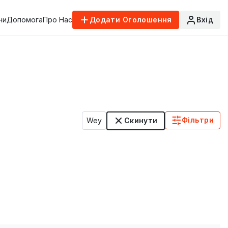
ни
Допомога
Про Нас
Додати Оголошення
Вхід
Фільтри
Wey
Скинути