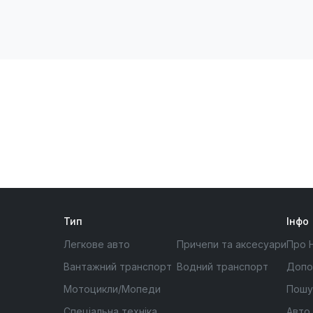
Тип
Інфо
Легкове авто
Причепи та аксесуари
Про 
Вантажний транспорт
Водний транспорт
Допо
Мотоцикли/Мопеди
Пошу
Спеціальна техніка
Авто