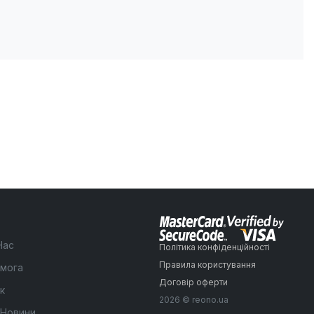
Нас
Політика конфіденційності
Правила користування
мога
Договір оферти
к
2026 © reono.ua
 Новини