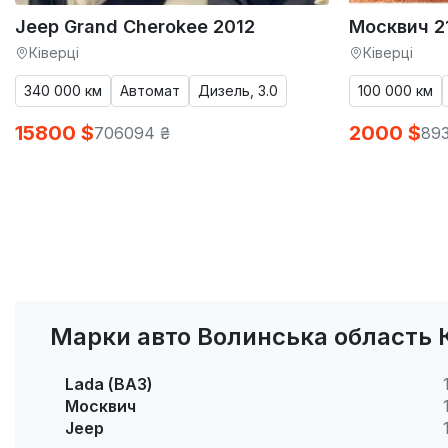
Jeep Grand Cherokee 2012
Москвич 2
Ківерці
Ківерці
340 000 км
Автомат
Дизель, 3.0
100 000 км
15800 $
2000 $
706094 ₴
893
Марки авто Волинська область К
Lada (ВАЗ)
Москвич
Jeep