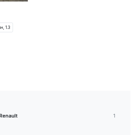
н, 1.3
Renault
1