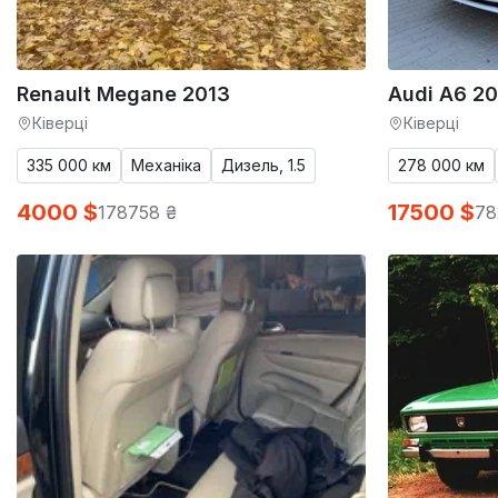
Renault Megane 2013
Audi A6 20
Ківерці
Ківерці
335 000 км
Механіка
Дизель, 1.5
278 000 км
4000 $
17500 $
178758 ₴
78