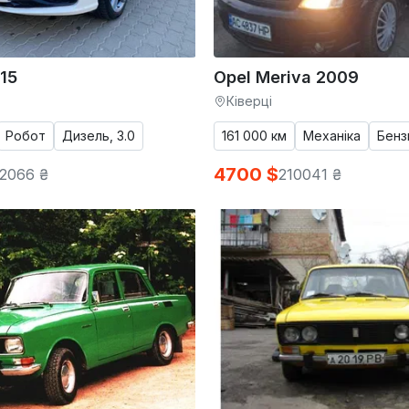
15
Opel Meriva 2009
Ківерці
Робот
Дизель, 3.0
161 000 км
Механіка
Бензи
4700 $
2066 ₴
210041 ₴