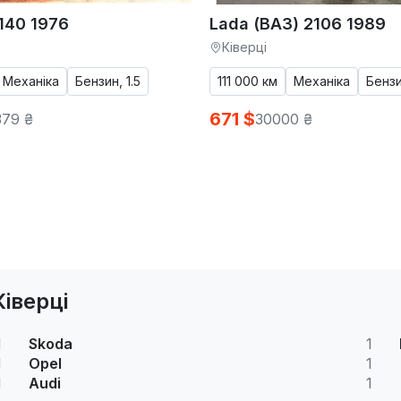
140 1976
Lada (ВАЗ) 2106 1989
Ківерці
Механіка
Бензин, 1.5
111 000 км
Механіка
Бензи
671 $
79 ₴
30000 ₴
іверці
1
Skoda
1
1
Opel
1
1
Audi
1