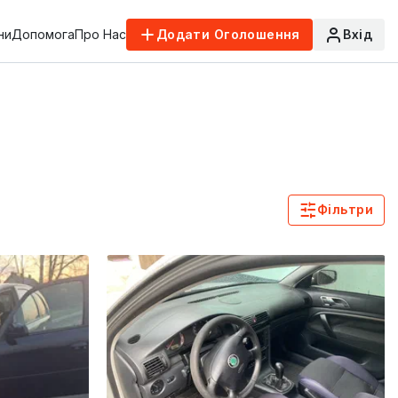
ни
Допомога
Про Нас
Додати Оголошення
Вхід
Фільтри