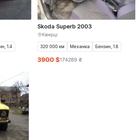
Skoda Superb 2003
Ківерці
н, 1.4
320 000 км
Механіка
Бензин, 1.8
3900 $
174289 ₴