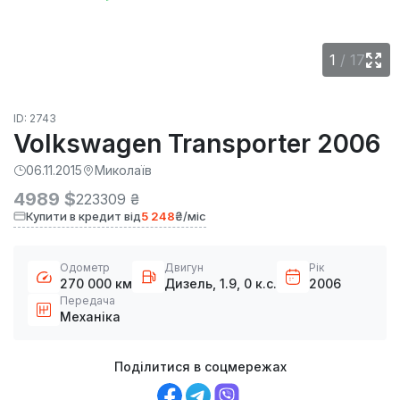
1
/
17
ID: 2743
Volkswagen Transporter 2006
06.11.2015
Миколаїв
4989 $
223309 ₴
Купити в кредит від
5 248
₴/міс
Одометр
Двигун
Рік
270 000 км
Дизель, 1.9, 0 к.с.
2006
Передача
Механіка
Поділитися в соцмережах