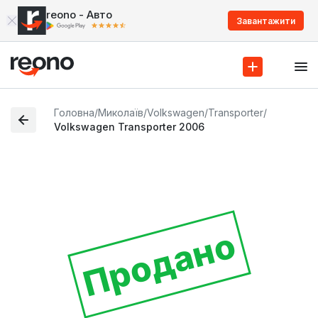
reono - Авто
Завантажити
Головна
/
Миколаїв
/
Volkswagen
/
Transporter
/
Volkswagen Transporter 2006
Продано