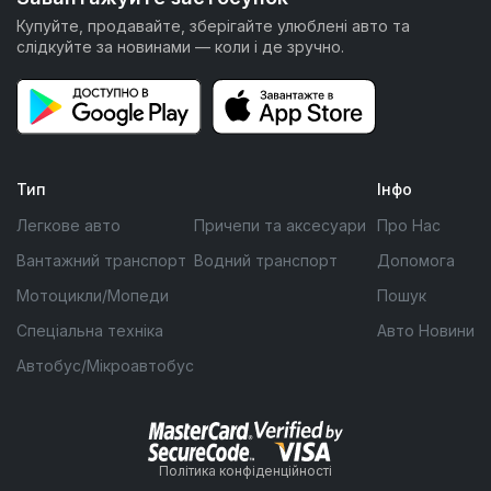
Купуйте, продавайте, зберігайте улюблені авто та
слідкуйте за новинами — коли і де зручно.
Тип
Інфо
Легкове авто
Причепи та аксесуари
Про Нас
Вантажний транспорт
Водний транспорт
Допомога
Мотоцикли/Мопеди
Пошук
Спеціальна техніка
Авто Новини
Автобус/Мікроавтобус
Політика конфіденційності