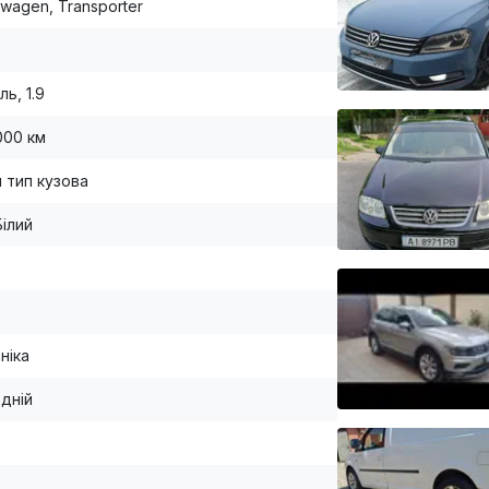
swagen, Transporter
ь, 1.9
000 км
й тип кузова
Білий
ніка
дній