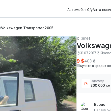
Автомобілі б/у
Авто нови
/
Volkswagen Transporter 2005
ID: 38194
Volkswage
31.07.2017
Кіров
9 $
403 ₴
Купити в кредит ві
Одометр
200 000 км
Борис
На сайті бу