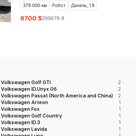
379 000 км
Робот
Дизель, 1.9
6700 $
299878 ₴
Volkswagen Golf GTI
2
Volkswagen ID.Unyx 06
2
Volkswagen Passat (North America and China)
2
Volkswagen Arteon
1
Volkswagen Fox
1
Volkswagen Golf Country
1
Volkswagen ID.3
1
Volkswagen Lavida
1
Volkswagen Lupo
1