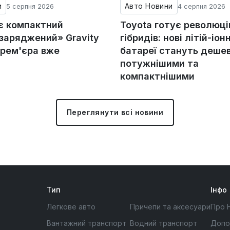
и
Авто Новини
5 серпня 2026
4 серпня 2026
ує компактний
Toyota готує революц
«заряджений» Gravity
гібридів: нові літій-іонн
прем'єра вже
батареї стануть деше
потужнішими та
компактнішими
Переглянути всі новини
Тип
Інфо
Легкове авто
Причепи та аксесуари
Про 
Вантажний транспорт
Водний транспорт
Допо