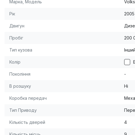
Марка, Модель
Volk
Рік
2005
Двигун
Дизел
Пробіг
200 
Тип кузова
Інши
Колір
Покоління
-
В розшуку
Ні
Коробка передач
Меха
Тип Приводу
Пере
Кількість дверей
4
Кількість місць
9