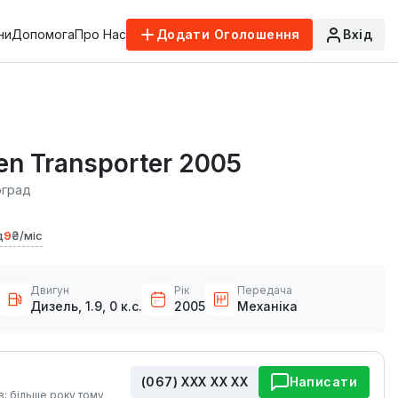
ни
Допомога
Про Нас
Додати Оголошення
Вхід
n Transporter 2005
оград
д
9
₴/міс
Двигун
Рік
Передача
Дизель, 1.9, 0 к.с.
2005
Механіка
(067) ХХХ ХХ ХХ
Написати
в: більше року тому