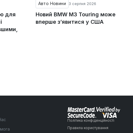
Авто Новини
3 серпня 2026
ію для
Новий BMW M3 Touring може
і
вперше з’явитися у США
вшими,
Нас
Політика конфіденційності
Правила користування
мога