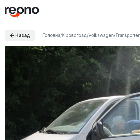
Назад
Головна
/
Кіровоград
/
Volkswagen
/
Transporter