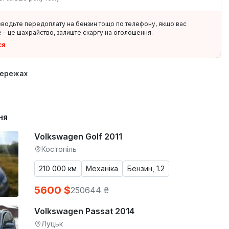
еводьте передоплату на бензин тощо по телефону, якщо вас
 – це шахрайство, залиште скаргу на оголошення.
ся
мережах
ня
Volkswagen Golf 2011
Костопіль
210 000 км
Механіка
Бензин, 1.2
5600 $
250644 ₴
Volkswagen Passat 2014
Луцьк