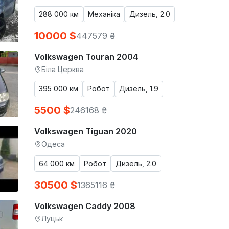
288 000 км
Механіка
Дизель, 2.0
10000 $
447579 ₴
Volkswagen Touran 2004
Біла Церква
395 000 км
Робот
Дизель, 1.9
5500 $
246168 ₴
Volkswagen Tiguan 2020
Одеса
64 000 км
Робот
Дизель, 2.0
30500 $
1365116 ₴
Volkswagen Caddy 2008
Луцьк