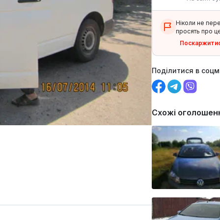
Ніколи не пер
просять про це
Поскаржити
Поділитися в соц
Схожі оголошен