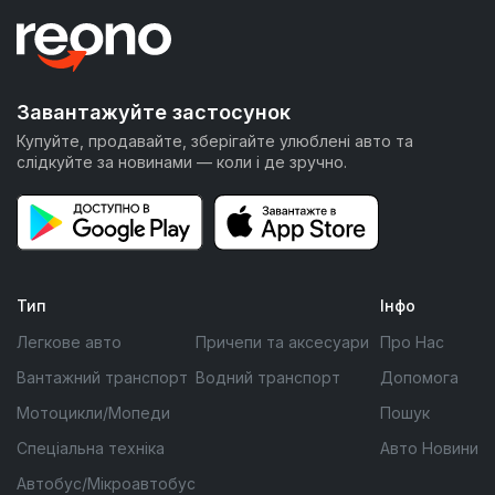
Завантажуйте застосунок
Купуйте, продавайте, зберігайте улюблені авто та
слідкуйте за новинами — коли і де зручно.
Тип
Інфо
Легкове авто
Причепи та аксесуари
Про Нас
Вантажний транспорт
Водний транспорт
Допомога
Мотоцикли/Мопеди
Пошук
Спеціальна техніка
Авто Новини
Автобус/Мікроавтобус