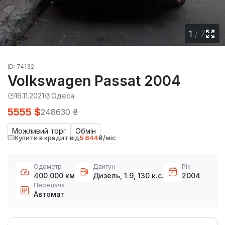
1
/
7
ID: 74132
Volkswagen Passat 2004
16.11.2021
Одеса
5555 $
248630 ₴
Можливий торг
Обмін
Купити в кредит від
5 844
₴/міс
Одометр
Двигун
Рік
400 000 км
Дизель, 1.9, 130 к.с.
2004
Передача
Автомат