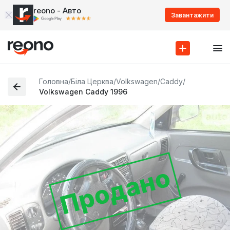
reono - Авто
Завантажити
Головна
/
Біла Церква
/
Volkswagen
/
Caddy
/
Volkswagen Caddy 1996
Продано