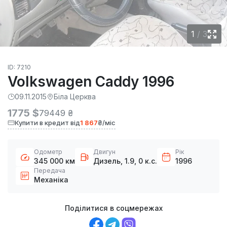
1
/
3
ID: 7210
Volkswagen Caddy 1996
09.11.2015
Біла Церква
1775 $
79449 ₴
Купити в кредит від
1 867
₴/міс
Одометр
Двигун
Рік
345 000 км
Дизель, 1.9, 0 к.с.
1996
Передача
Механіка
Поділитися в соцмережах