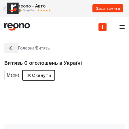
reono - Авто
Завантажити
Головна
/
Витязь
Витязь
0
оголошень в Україні
Марка
Скинути