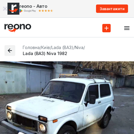
reono - Авто
Завантажити
Головна
/
Київ
/
Lada (ВАЗ)
/
Niva
/
Lada (ВАЗ) Niva 1982