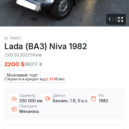
1
/
3
ID: 76467
Lada (ВАЗ) Niva 1982
02.02.2022
Київ
2200 $
98317 ₴
Можливий торг
Купити в кредит від
2 311
₴/міс
Одометр
Двигун
Рік
250 000 км
Бензин, 1.6, 0 к.с.
1982
Передача
Механіка