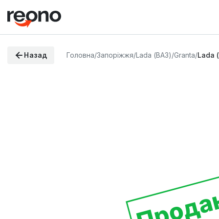
Назад
Головна
/
Запоріжжя
/
Lada (ВАЗ)
/
Granta
/
Lada 
Прода