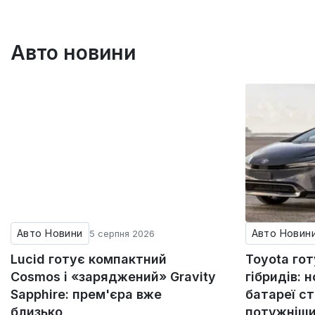
Авто новини
Авто Новини
Авто Новин
5 серпня 2026
Lucid готує компактний
Toyota го
Cosmos і «заряджений» Gravity
гібридів: н
Sapphire: прем'єра вже
батареї с
близько
потужніши