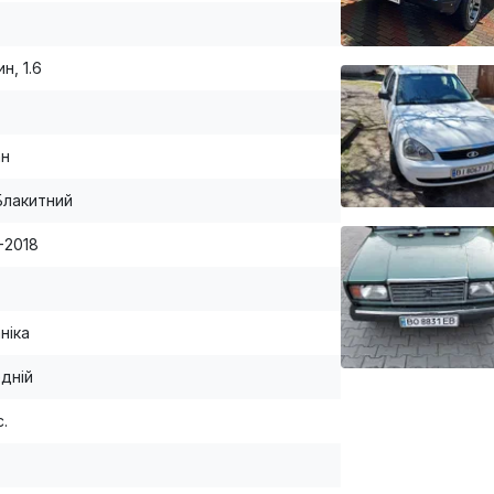
н, 1.6
ан
Блакитний
1-2018
ніка
дній
с.