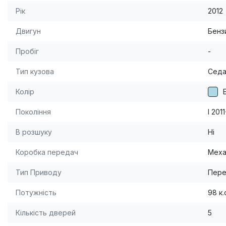
Рік
2012
Двигун
Бензи
Пробіг
-
Тип кузова
Сед
Колір
Покоління
I 201
В розшуку
Ні
Коробка передач
Меха
Тип Приводу
Пере
Потужність
98 к.
Кількість дверей
5