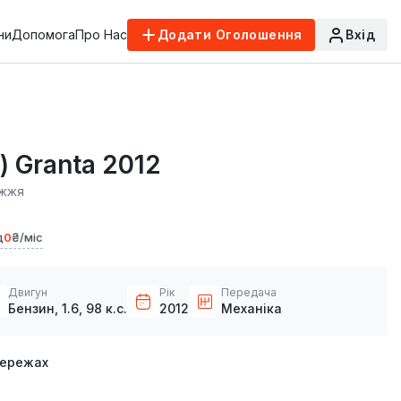
ни
Допомога
Про Нас
Додати Оголошення
Вхід
) Granta 2012
іжжя
д
0
₴/міс
Двигун
Рік
Передача
Бензин, 1.6, 98 к.с.
2012
Механіка
мережах