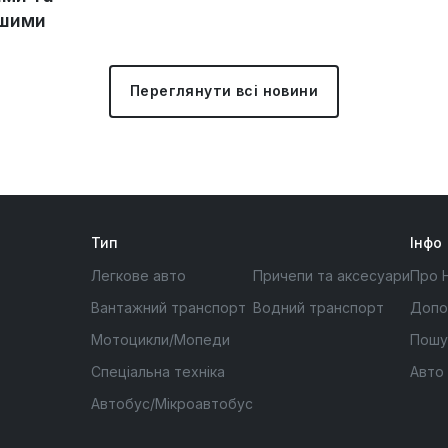
ішими
Переглянути всі новини
Тип
Інфо
Легкове авто
Причепи та аксесуари
Про 
Вантажний транспорт
Водний транспорт
Допо
Мотоцикли/Мопеди
Пошу
Спеціальна техніка
Авто
Автобус/Мікроавтобус