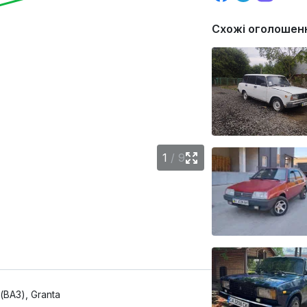
Схожі оголошен
1
/
9
(ВАЗ), Granta