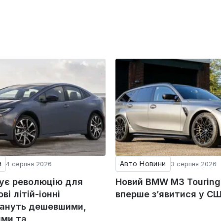
и
Авто Новини
4 серпня 2026
3 серпня 2026
тує революцію для
Новий BMW M3 Tourin
ові літій-іонні
вперше з’явитися у С
тануть дешевшими,
ми та