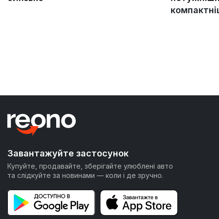
компактн
Завантажуйте застосунок
Купуйте, продавайте, зберігайте улюблені авто
та слідкуйте за новинами — коли і де зручно.