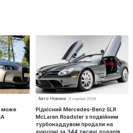
Авто Новини
3 серпня 2026
g може
Рідкісний Mercedes-Benz SLR
ША
McLaren Roadster з подвійним
турбонаддувом продали на
аукціоні за 344 тисячі доларів