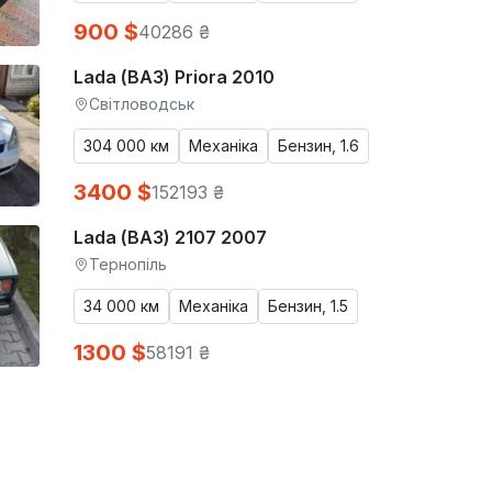
900 $
40286 ₴
Lada (ВАЗ) Priora 2010
Світловодськ
304 000 км
Механіка
Бензин, 1.6
3400 $
152193 ₴
Lada (ВАЗ) 2107 2007
Тернопіль
34 000 км
Механіка
Бензин, 1.5
1300 $
58191 ₴