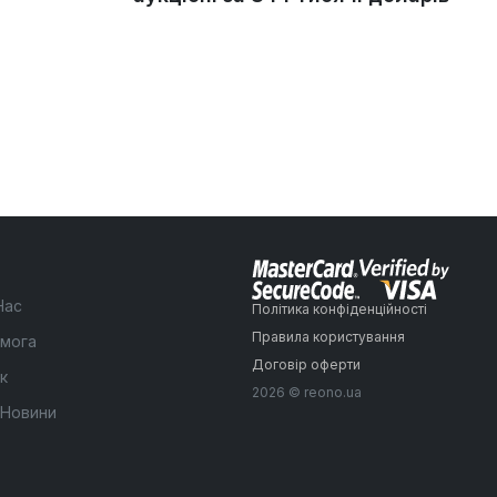
Нас
Політика конфіденційності
Правила користування
мога
Договір оферти
к
2026 © reono.ua
 Новини