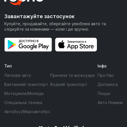
Завантажуйте застосунок
Купуйте, продавайте, зберігайте улюблені авто та
слідкуйте за новинами — коли і де зручно.
Тип
Інфо
Легкове авто
Причепи та аксесуари
Про Нас
Вантажний транспорт
Водний транспорт
Допомога
Мотоцикли/Мопеди
Пошук
Спеціальна техніка
Авто Новини
Автобус/Мікроавтобус