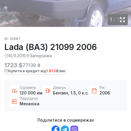
1
/
7
ID: 10987
Lada (ВАЗ) 21099 2006
10.11.2015
Запоріжжя
1723 $
77139 ₴
Купити в кредит від
1 813
₴/міс
Одометр
Двигун
Рік
120 000 км
Бензин, 1.5, 0 к.с.
2006
Передача
Механіка
Поділитися в соцмережах