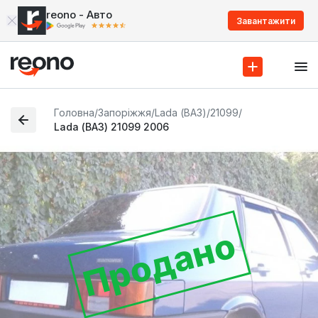
reono - Авто
Завантажити
Головна
/
Запоріжжя
/
Lada (ВАЗ)
/
21099
/
Lada (ВАЗ) 21099 2006
Продано