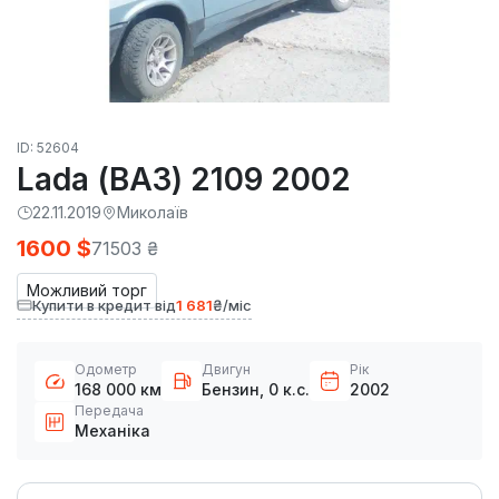
ID: 52604
Lada (ВАЗ) 2109 2002
22.11.2019
Миколаїв
1600 $
71503 ₴
Можливий торг
Купити в кредит від
1 681
₴/міс
Одометр
Двигун
Рік
168 000 км
Бензин, 0 к.с.
2002
Передача
Механіка