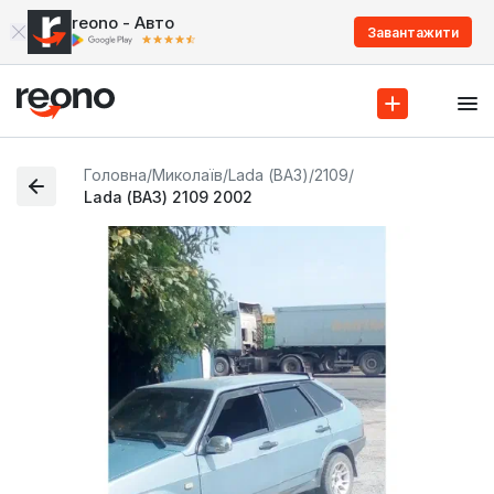
reono - Авто
Завантажити
Головна
/
Миколаїв
/
Lada (ВАЗ)
/
2109
/
Lada (ВАЗ) 2109 2002