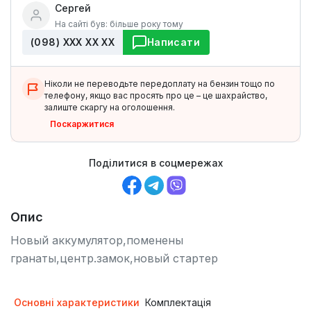
Сергей
На сайті був: більше року тому
(098) ХХХ ХХ ХХ
Написати
Ніколи не переводьте передоплату на бензин тощо по
телефону, якщо вас просять про це – це шахрайство,
залиште скаргу на оголошення.
Поскаржитися
Поділитися в соцмережах
Опис
Новый аккумулятор,поменены
гранаты,центр.замок,новый стартер
Основні характеристики
Комплектація