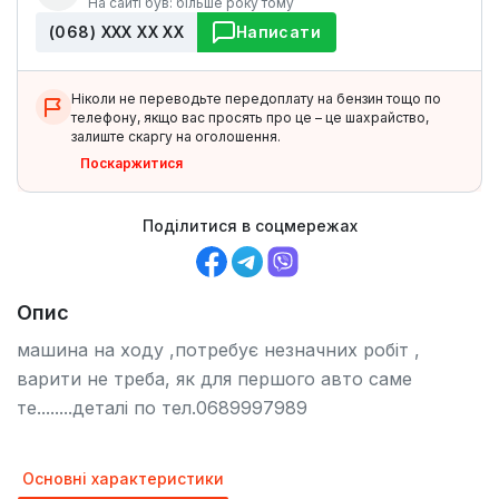
На сайті був: більше року тому
(068) ХХХ ХХ ХХ
Написати
Ніколи не переводьте передоплату на бензин тощо по
телефону, якщо вас просять про це – це шахрайство,
залиште скаргу на оголошення.
Поскаржитися
Поділитися в соцмережах
Опис
машина на ходу ,потребує незначних робіт ,
варити не треба, як для першого авто саме
те........деталі по тел.0689997989
Основні характеристики