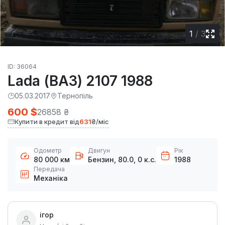
1
/
3
ID: 36064
Lada (ВАЗ) 2107 1988
05.03.2017
Тернопіль
600 $
26858 ₴
Купити в кредит від
631
₴/міс
Одометр
Двигун
Рік
80 000 км
Бензин, 80.0, 0 к.с.
1988
Передача
Механіка
ігор