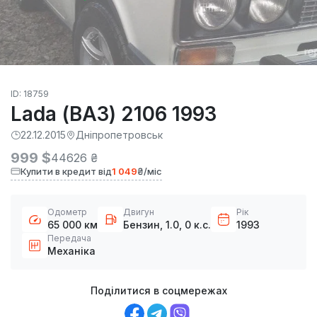
ID: 18759
Lada (ВАЗ) 2106 1993
22.12.2015
Дніпропетровськ
999 $
44626 ₴
Купити в кредит від
1 049
₴/міс
Одометр
Двигун
Рік
65 000 км
Бензин, 1.0, 0 к.с.
1993
Передача
Механіка
Поділитися в соцмережах