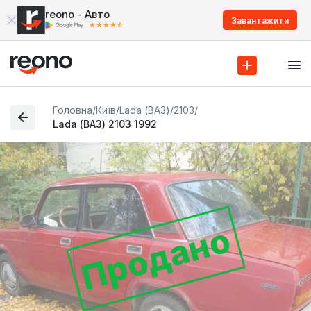
reono - Авто
Завантажити
Головна
/
Київ
/
Lada (ВАЗ)
/
2103
/
Lada (ВАЗ) 2103 1992
Продано