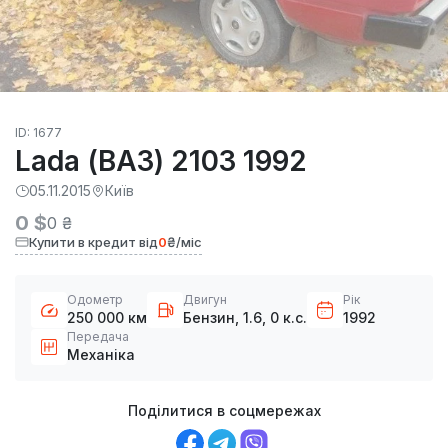
ID: 1677
Lada (ВАЗ) 2103 1992
05.11.2015
Київ
0 $
0 ₴
Купити в кредит від
0
₴/міс
Одометр
Двигун
Рік
250 000 км
Бензин, 1.6, 0 к.с.
1992
Передача
Механіка
Поділитися в соцмережах