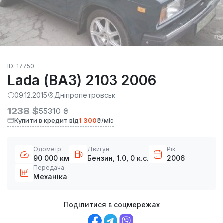
ID: 17750
Lada (ВАЗ) 2103 2006
09.12.2015
Дніпропетровськ
1238 $
55310 ₴
Купити в кредит від
1 300
₴/міс
Одометр
Двигун
Рік
90 000 км
Бензин, 1.0, 0 к.с.
2006
Передача
Механіка
Поділитися в соцмережах