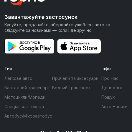
Завантажуйте застосунок
Купуйте, продавайте, зберігайте улюблені авто та
слідкуйте за новинами — коли і де зручно.
Тип
Інфо
Легкове авто
Причепи та аксесуари
Про Нас
Вантажний транспорт
Водний транспорт
Допомога
Мотоцикли/Мопеди
Пошук
Спеціальна техніка
Авто Новини
Автобус/Мікроавтобус