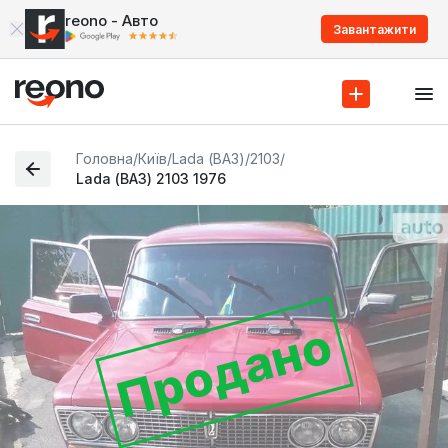
reono - Авто
Завантажити
Головна
/
Київ
/
Lada (ВАЗ)
/
2103
/
Lada (ВАЗ) 2103 1976
Продано