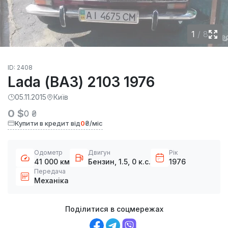
1
/
8
ID: 2408
Lada (ВАЗ) 2103 1976
05.11.2015
Київ
0 $
0 ₴
Купити в кредит від
0
₴/міс
Одометр
Двигун
Рік
41 000 км
Бензин, 1.5, 0 к.с.
1976
Передача
Механіка
Поділитися в соцмережах