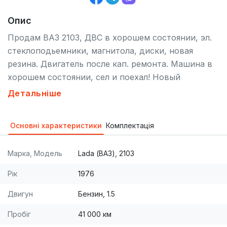
Опис
Продам ВАЗ 2103, ДВС в хорошем состоянии, эл.
стеклоподьемники, магнитола, диски, новая
резина. Двигатель после кап. ремонта. Машина в
хорошем состоянии, сел и поехал! Новый
аккумулятор. Реальному покупателю торг!
Детальніше
Основні характеристики
Комплектація
Марка, Модель
Lada (ВАЗ), 2103
Рік
1976
Двигун
Бензин, 1.5
Пробіг
41 000 км