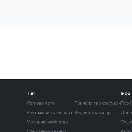
Тип
Інфо
Легкове авто
Причепи та аксесуари
Про 
Вантажний транспорт
Водний транспорт
Допо
Мотоцикли/Мопеди
Пошу
Спеціальна техніка
Авто