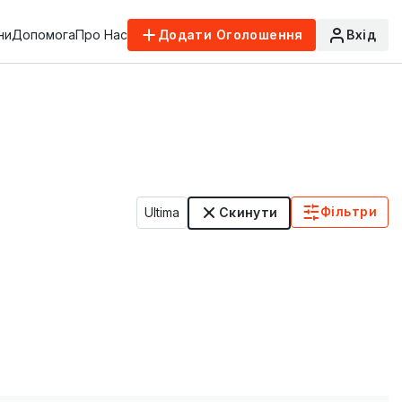
ни
Допомога
Про Нас
Додати Оголошення
Вхід
Фільтри
Ultima
Скинути