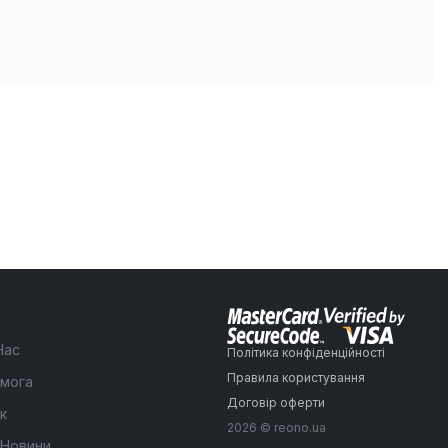
Нас
Політика конфіденційності
Правила користування
мога
Договір оферти
к
2026 © reono.ua
 Новини