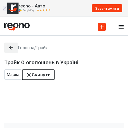
reono - Авто
Завантажити
Головна
/
Трайк
Трайк
0
оголошень в Україні
Марка
Скинути