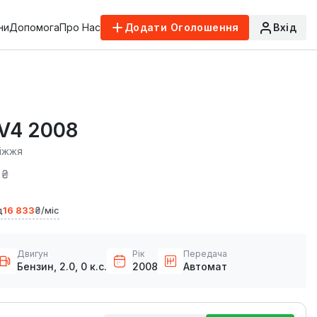
ни
Допомога
Про Нас
Додати Оголошення
Вхід
AV4 2008
іжжя
 ₴
д
16 833
₴/міс
Двигун
Рік
Передача
Бензин, 2.0, 0 к.с.
2008
Автомат