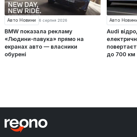
Авто Новини
Авто Новин
6 серпня 2026
BMW показала рекламу
Audi відр
«Людини-павука» прямо на
електричн
екранах авто — власники
повертаєт
обурені
до 700 км