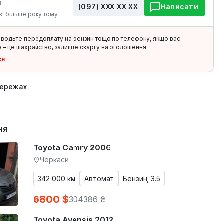
й
(097) ХХХ ХХ ХХ
Написати
в: більше року тому
еводьте передоплату на бензин тощо по телефону, якщо вас
 – це шахрайство, залиште скаргу на оголошення.
ся
мережах
ня
Toyota Camry 2006
Черкаси
342 000 км
Автомат
Бензин, 3.5
6800 $
304386 ₴
Toyota Avensis 2012