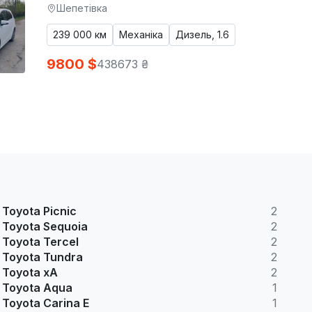
Шепетівка
239 000 км
Механіка
Дизель, 1.6
9800 $
438673 ₴
Toyota Picnic
2
Toyota Sequoia
2
Toyota Tercel
2
Toyota Tundra
2
Toyota xA
2
Toyota Aqua
1
Toyota Carina E
1