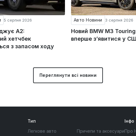
и
Авто Новини
5 серпня 2026
3 серпня 2026
оджує A2:
Новий BMW M3 Tourin
ий хетчбек
вперше з’явитися у С
ься з запасом ходу
Переглянути всі новини
Тип
Інфо
Легкове авто
Причепи та аксесуари
Про 