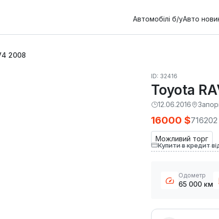
Автомобілі б/у
Авто нови
V4 2008
ID: 32416
Toyota R
12.06.2016
Запор
16000 $
716202
Можливий торг
Купити в кредит ві
Одометр
65 000 км