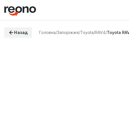
Назад
Головна
/
Запоріжжя
/
Toyota
/
RAV4
/
Toyota RA