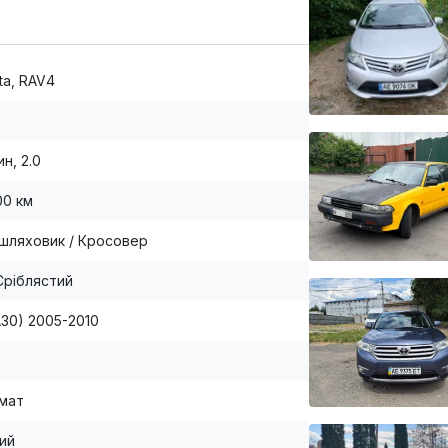
ta, RAV4
н, 2.0
00 км
шляховик / Кросовер
Сріблястий
XA30) 2005-2010
мат
ий