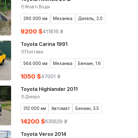
Жовті Води
290 000 км
Механіка
Дизель, 2.0
9200 $
411816 ₴
Toyota Carina 1991
Полтава
564 000 км
Механіка
Бензин, 1.6
1050 $
47001 ₴
Toyota Highlander 2011
Дніпро
312 000 км
Автомат
Бензин, 3.5
14200 $
635629 ₴
Toyota Verso 2014