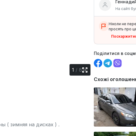
Геннади
На сайті бу
Ніколи не пер
просять про це
Поскаржити
Поділитися в соц
1
/
8
Схожі оголошен
 ( зимняя на дисках ) .