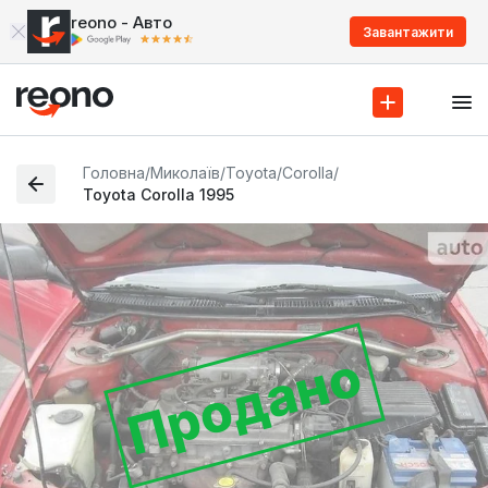
reono - Авто
Завантажити
Головна
/
Миколаїв
/
Toyota
/
Corolla
/
Toyota Corolla 1995
Продано