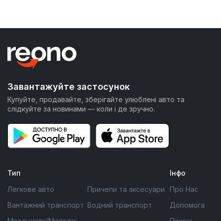
Завантажуйте застосунок
Купуйте, продавайте, зберігайте улюблені авто та
слідкуйте за новинами — коли і де зручно.
Тип
Інфо
Легкове авто
Причепи та аксесуари
Про Нас
Вантажний транспорт
Водний транспорт
Допомога
Мотоцикли/Мопеди
Пошук