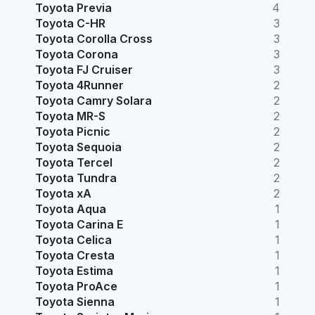
Toyota Previa
4
Toyota C-HR
3
Toyota Corolla Cross
3
Toyota Corona
3
Toyota FJ Cruiser
3
Toyota 4Runner
2
Toyota Camry Solara
2
Toyota MR-S
2
Toyota Picnic
2
Toyota Sequoia
2
Toyota Tercel
2
Toyota Tundra
2
Toyota xA
2
Toyota Aqua
1
Toyota Carina E
1
Toyota Celica
1
Toyota Cresta
1
Toyota Estima
1
Toyota ProAce
1
Toyota Sienna
1