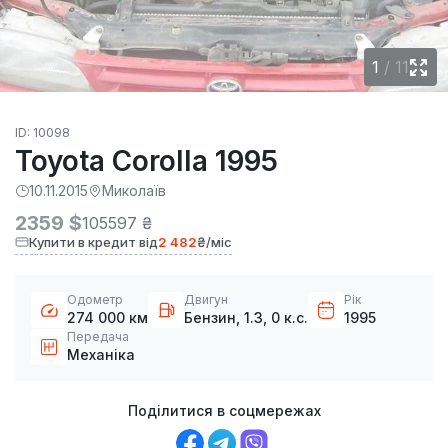
1
/
11
ID: 10098
Toyota Corolla 1995
10.11.2015
Миколаїв
2359 $
105597 ₴
Купити в кредит від
2 482
₴/міс
Одометр
Двигун
Рік
274 000 км
Бензин, 1.3, 0 к.с.
1995
Передача
Механіка
Поділитися в соцмережах