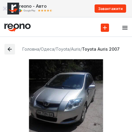
reono - Авто
Завантажити
Головна
/
Одеса
/
Toyota
/
Auris
/
Toyota Auris 2007