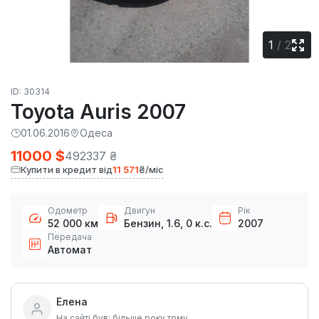
1
/
2
ID: 30314
Toyota Auris 2007
01.06.2016
Одеса
11000 $
492337 ₴
Купити в кредит від
11 571
₴/міс
Одометр
Двигун
Рік
52 000 км
Бензин, 1.6, 0 к.с.
2007
Передача
Автомат
Елена
На сайті був: більше року тому