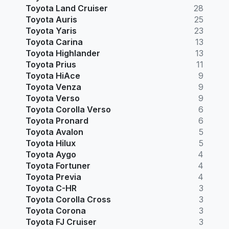
Toyota Land Cruiser
28
Toyota Auris
25
Toyota Yaris
23
Toyota Carina
13
Toyota Highlander
13
Toyota Prius
11
Toyota HiAce
9
Toyota Venza
9
Toyota Verso
9
Toyota Corolla Verso
6
Toyota Pronard
6
Toyota Avalon
5
Toyota Hilux
5
Toyota Aygo
4
Toyota Fortuner
4
Toyota Previa
4
Toyota C-HR
3
Toyota Corolla Cross
3
Toyota Corona
3
Toyota FJ Cruiser
3