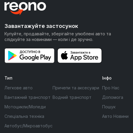
Завантажуйте застосунок
Купуйте, продавайте, зберігайте улюблені авто та
слідкуйте за новинами — коли і де зручно.
Тип
Інфо
Легкове авто
Причепи та аксесуари
Про Нас
Вантажний транспорт
Водний транспорт
Допомога
Мотоцикли/Мопеди
Пошук
Спеціальна техніка
Авто Новини
Автобус/Мікроавтобус