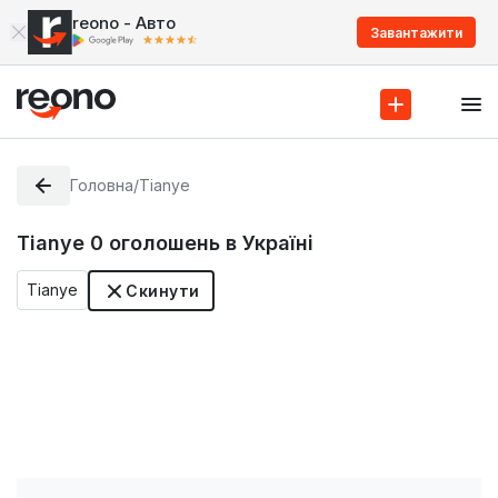
reono - Авто
Завантажити
Головна
/
Tianye
Tianye
0
оголошень в Україні
Tianye
Скинути