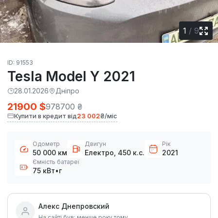
1
/
9
ID: 91553
Tesla Model Y 2021
28.01.2026
Дніпро
21900 $
978700 ₴
Купити в кредит від
23 002
₴/міс
Одометр
Двигун
Рік
50 000 км
Електро, 450 к.с.
2021
Ємність батареї
75 кВт•г
Алекс Днепровский
На сайті був: менше року тому