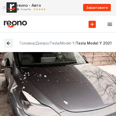
reono - Авто
Завантажити
Головна
/
Дніпро
/
Tesla
/
Model Y
/
Tesla Model Y 2021