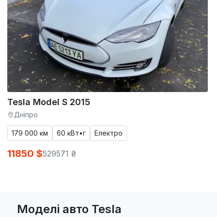
Tesla Model S 2015
Дніпро
179 000 км
60 кВт•г
Електро
11850 $
529571 ₴
Моделі авто Tesla