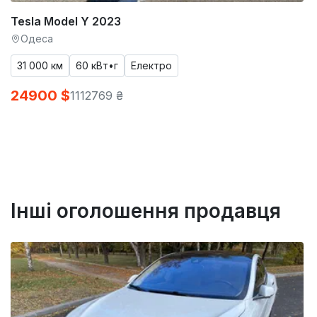
Tesla Model Y 2023
Одеса
31 000 км
60 кВт•г
Електро
24900 $
1112769 ₴
Інші оголошення продавця