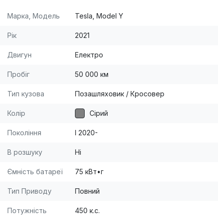
Марка, Модель
Tesla, Model Y
Рік
2021
Двигун
Електро
Пробіг
50 000 км
Тип кузова
Позашляховик / Кросовер
Колір
Сірий
Покоління
I 2020-
В розшуку
Ні
Ємність батареї
75 кВт•г
Тип Приводу
Повний
Потужність
450 к.с.