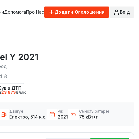
ни
Допомога
Про Нас
Додати Оголошення
Вхід
el Y 2021
род
4 ₴
Був в ДТП
д
23 879
₴/міс
Двигун
Рік
Ємність батареї
Електро, 514 к.с.
2021
75 кВт•г