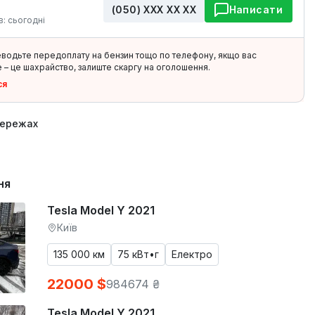
(050) ХХХ ХХ ХХ
Написати
в: сьогодні
еводьте передоплату на бензин тощо по телефону, якщо вас
 – це шахрайство, залиште скаргу на оголошення.
ся
мережах
ня
Tesla Model Y 2021
Київ
135 000 км
75 кВт•г
Електро
22000 $
984674 ₴
Tesla Model Y 2021