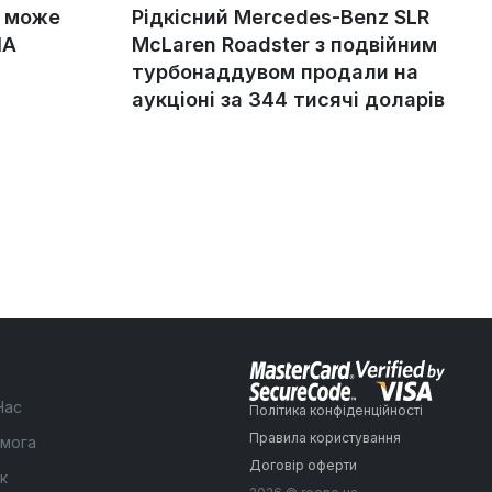
g може
Рідкісний Mercedes-Benz SLR
ША
McLaren Roadster з подвійним
турбонаддувом продали на
аукціоні за 344 тисячі доларів
Нас
Політика конфіденційності
Правила користування
мога
Договір оферти
к