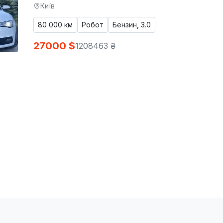
Київ
80 000 км
Робот
Бензин, 3.0
27000 $
1208463 ₴