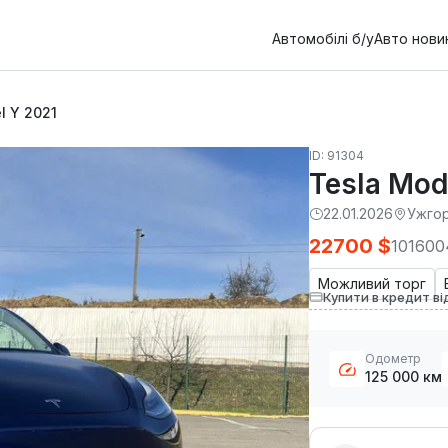
Автомобілі б/у
Авто нови
l Y 2021
ID: 91304
Tesla Mod
22.01.2026
Ужго
22700 $
101600
Можливий торг
Купити в кредит ві
Одометр
125 000 км