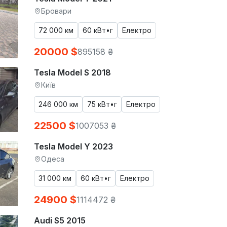
Бровари
72 000 км
60 кВт•г
Електро
20000 $
895158 ₴
Tesla Model S 2018
Київ
246 000 км
75 кВт•г
Електро
22500 $
1007053 ₴
Tesla Model Y 2023
Одеса
31 000 км
60 кВт•г
Електро
24900 $
1114472 ₴
Audi S5 2015