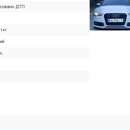
ксовано ДТП
Вт•г
ий
с.