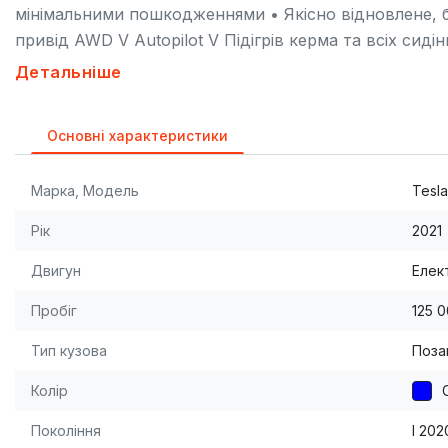
мінімальними пошкодженнями • Якісно відновлене,
привід AWD V Autopilot V Підігрів керма та всіх сид
парктроніки V Безключовий доступ, електробагажник 
Детальніше
перевірки вітаються \ Реальному покупцю торг
Основні характеристики
Марка, Модель
Tesla
Рік
2021
Двигун
Елек
Пробіг
125 
Тип кузова
Поза
Колір
Покоління
I 202