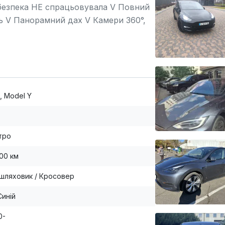
 безпека НЕ спрацьовувала V Повний
інь V Панорамний дах V Камери 360°,
У Пробіг: 125 000 км • Будь-які
, Model Y
тро
000 км
шляховик / Кросовер
Синій
0-