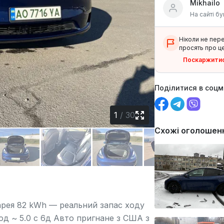
Mikhailo
На сайті бу
Ніколи не пер
просять про це
Поскаржити
Поділитися в соц
1
/
30
Схожі оголошен
тарея 82 kWh — реальний запас ходу
год ~ 5.0 c 6д Авто пригнане з США з