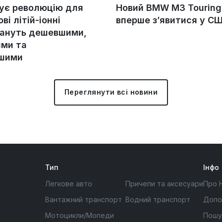
тує революцію для
Новий BMW M3 Tourin
ові літій-іонні
вперше з’явитися у С
тануть дешевшими,
ми та
ішими
Переглянути всі новини
Тип
Інфо
Легкове авто
Причепи та аксесуари
Про 
Вантажний транспорт
Водний транспорт
Допо
Мотоцикли/Мопеди
Пошу