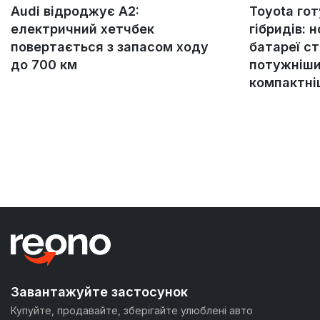
Audi відроджує A2:
Toyota го
електричний хетчбек
гібридів: н
повертається з запасом ходу
батареї с
до 700 км
потужніши
компактн
Завантажуйте застосунок
Купуйте, продавайте, зберігайте улюблені авто