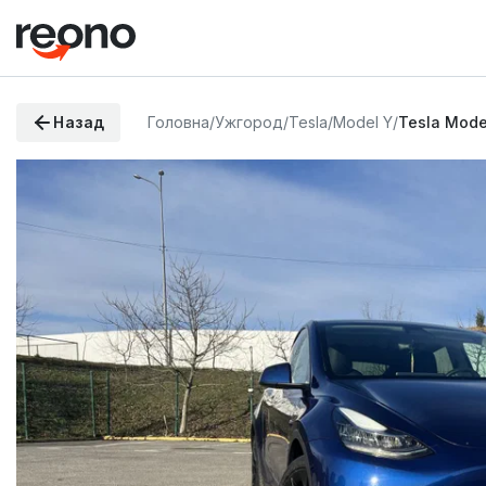
Назад
Головна
/
Ужгород
/
Tesla
/
Model Y
/
Tesla Mode