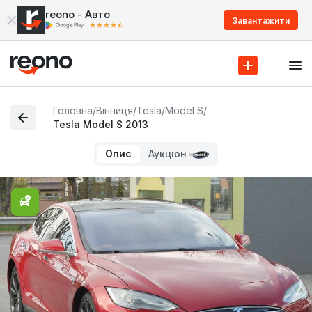
reono - Авто
Завантажити
Головна
/
Вінниця
/
Tesla
/
Model S
/
Tesla Model S 2013
Опис
Аукціон