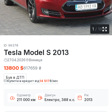
1
/
10
ID: 96378
Tesla Model S 2013
27.04.2026
Вінниця
13800 $
617659 ₴
Був в ДТП
Купити в кредит від
14 517
₴/міс
Одометр
Двигун
Рік
211 000 км
Електро, 388 к.с.
2013