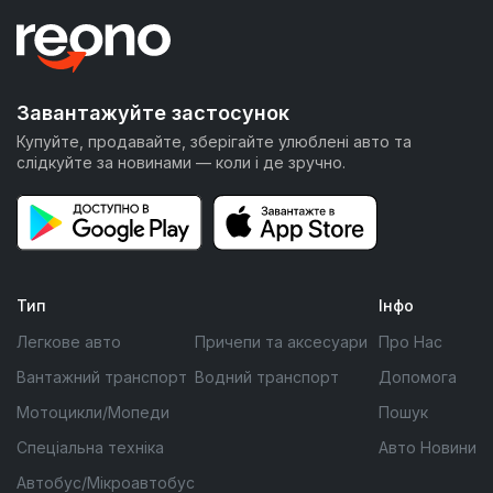
Завантажуйте застосунок
Купуйте, продавайте, зберігайте улюблені авто та
слідкуйте за новинами — коли і де зручно.
Тип
Інфо
Легкове авто
Причепи та аксесуари
Про Нас
Вантажний транспорт
Водний транспорт
Допомога
Мотоцикли/Мопеди
Пошук
Спеціальна техніка
Авто Новини
Автобус/Мікроавтобус