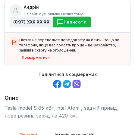
Андрій
На сайті був: більше місяця тому
(097) ХХХ ХХ ХХ
Написати
Ніколи не переводьте передоплату на бензин тощо по
телефону, якщо вас просять про це – це шахрайство,
залиште скаргу на оголошення.
Поскаржитися
Поділитися в соцмережах
Опис
Tesla model S 85 кВт, ntel Atom , задній привід,
нова резина заряд на 420 км.
Основні
Історія авто за VIN-