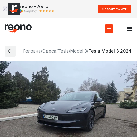
reono - Авто
Завантажити
Головна
/
Одеса
/
Tesla
/
Model 3
/
Tesla Model 3 2024