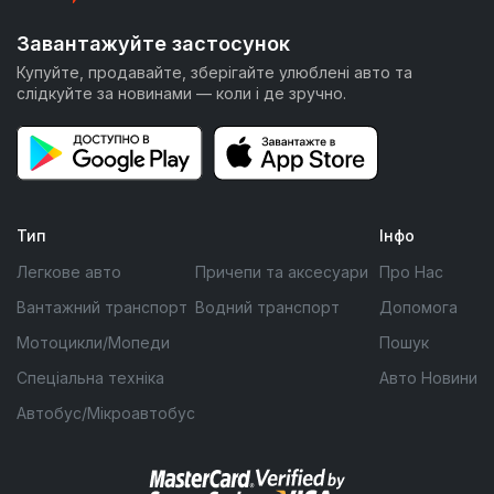
Завантажуйте застосунок
Купуйте, продавайте, зберігайте улюблені авто та
слідкуйте за новинами — коли і де зручно.
Тип
Інфо
Легкове авто
Причепи та аксесуари
Про Нас
Вантажний транспорт
Водний транспорт
Допомога
Мотоцикли/Мопеди
Пошук
Спеціальна техніка
Авто Новини
Автобус/Мікроавтобус