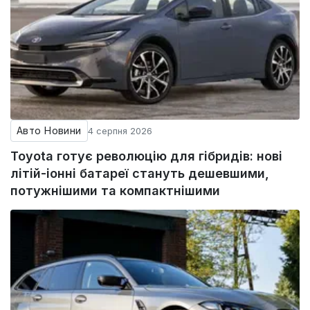
Авто Новини
4 серпня 2026
Toyota готує революцію для гібридів: нові
літій-іонні батареї стануть дешевшими,
потужнішими та компактнішими