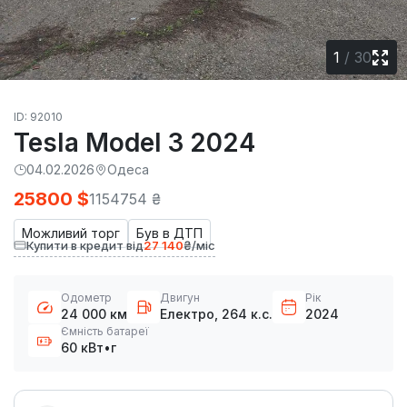
1
/
30
ID: 92010
Tesla Model 3 2024
04.02.2026
Одеса
25800 $
1154754 ₴
Можливий торг
Був в ДТП
Купити в кредит від
27 140
₴/міс
Одометр
Двигун
Рік
24 000 км
Електро, 264 к.с.
2024
Ємність батареї
60 кВт•г