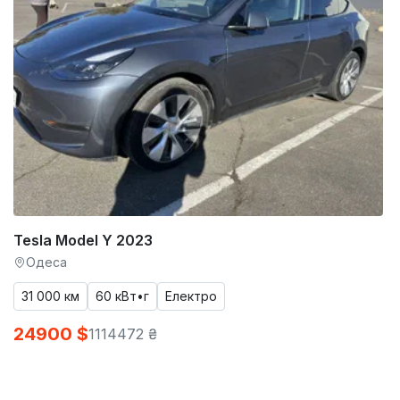
Tesla Model Y 2023
Одеса
31 000 км
60 кВт•г
Електро
24900 $
1114472 ₴