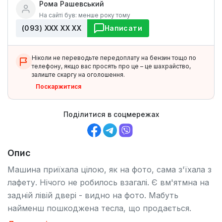
Рома Рашевський
На сайті був: менше року тому
(093) ХХХ ХХ ХХ
Написати
Ніколи не переводьте передоплату на бензин тощо по
телефону, якщо вас просять про це – це шахрайство,
залиште скаргу на оголошення.
Поскаржитися
Поділитися в соцмережах
Опис
Машина приїхала цілою, як на фото, сама з'їхала з
лафету. Нічого не робилось взагалі. Є вм'ятмна на
задній лівій двері - видно на фото. Мабуть
найменш пошкоджена тесла, що продається.
Безпека вся ціла. Брали для себе, машина зручна,