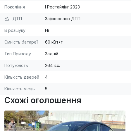
Покоління
I Рестайлінг 2023-
ДТП
Зафіксовано ДТП
В розшуку
Ні
Ємність батареї
60 кВт•г
Тип Приводу
Задній
Потужність
264 к.с.
Кількість дверей
4
Кількість місць
5
Схожі оголошення