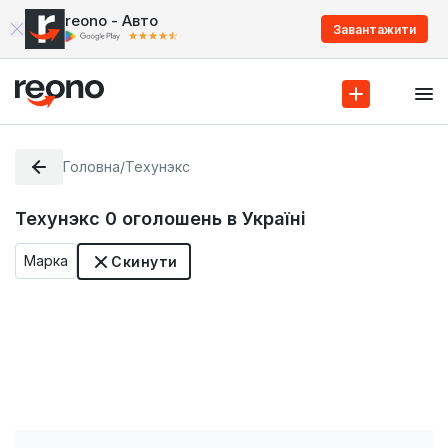
reono - Авто
Завантажити
Головна
/
Техунэкс
Техунэкс
0
оголошень в Україні
Марка
Скинути