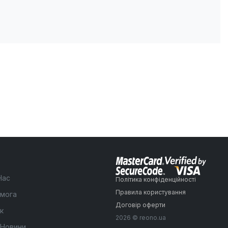
Нас
Політика конфіденційності
Правила користування
мога
Договір оферти
к
2026 © reono.ua
 Новини