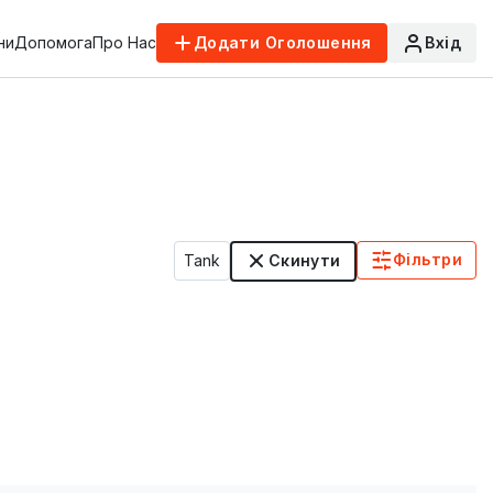
ни
Допомога
Про Нас
Додати Оголошення
Вхід
Фільтри
Tank
Скинути