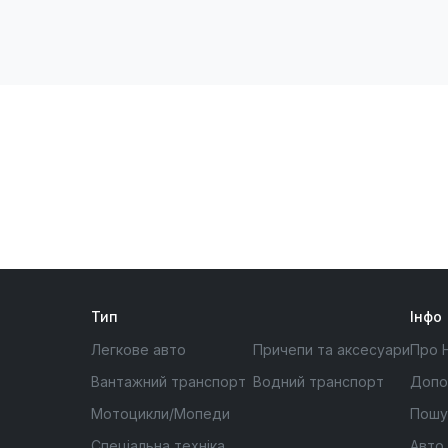
Тип
Інфо
Легкове авто
Причепи та аксесуари
Про 
Вантажний транспорт
Водний транспорт
Допо
Мотоцикли/Мопеди
Пошу
Спеціальна техніка
Авто