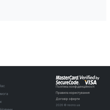
Нас
Політика конфіденційності
Правила користування
мога
Договір оферти
к
2026 © reono.ua
 Новини