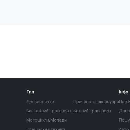
Тип
Інфо
Легкове авто
Причепи та аксесуари
Про 
Вантажний транспорт
Водний транспорт
Допо
Мотоцикли/Мопеди
Пошу
Спеціальна техніка
Авто