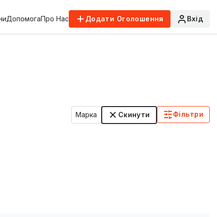
ни
Допомога
Про Нас
Додати Оголошення
Вхід
Фільтри
Марка
Скинути