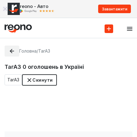
reono - Авто
Завантажити
Головна
/
ТагАЗ
ТагАЗ
0
оголошень в Україні
ТагАЗ
Скинути