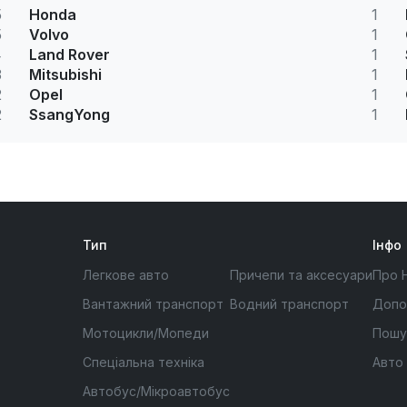
5
Honda
1
5
Volvo
1
4
Land Rover
1
3
Mitsubishi
1
2
Opel
1
2
SsangYong
1
Тип
Інфо
Легкове авто
Причепи та аксесуари
Про 
Вантажний транспорт
Водний транспорт
Допо
Мотоцикли/Мопеди
Пошу
Спеціальна техніка
Авто
Автобус/Мікроавтобус