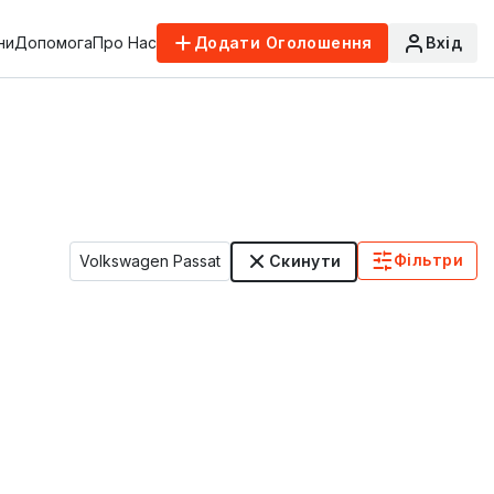
ни
Допомога
Про Нас
Додати Оголошення
Вхід
Фільтри
Volkswagen Passat
Скинути