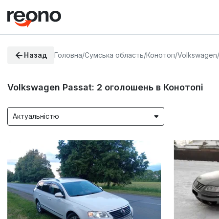
Назад
Головна
/
Сумська область
/
Конотоп
/
Volkswagen
Volkswagen Passat:
2
оголошень в Конотопі
Актуальністю