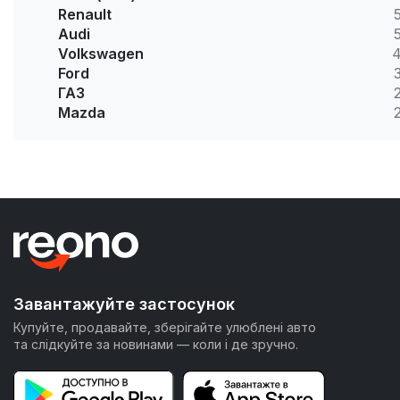
Renault
Audi
Volkswagen
Ford
ГАЗ
Mazda
Завантажуйте застосунок
Купуйте, продавайте, зберігайте улюблені авто
та слідкуйте за новинами — коли і де зручно.