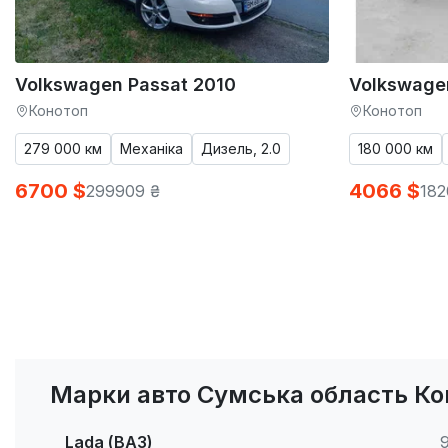
Volkswagen Passat 2010
Volkswage
Конотоп
Конотоп
279 000 км
Механіка
Дизель, 2.0
180 000 км
6700 $
4066 $
299909 ₴
182
Марки авто Сумська область Ко
Lada (ВАЗ)