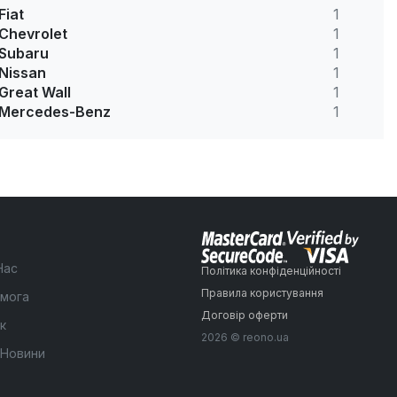
Fiat
1
Chevrolet
1
Subaru
1
Nissan
1
Great Wall
1
Mercedes-Benz
1
Нас
Політика конфіденційності
Правила користування
мога
Договір оферти
к
2026 © reono.ua
 Новини