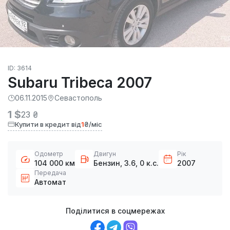
ID: 3614
Subaru Tribeca 2007
06.11.2015
Севастополь
1 $
23 ₴
Купити в кредит від
1
₴/міс
Одометр
Двигун
Рік
104 000 км
Бензин, 3.6, 0 к.с.
2007
Передача
Автомат
Поділитися в соцмережах