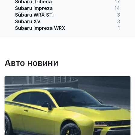
Subaru Tribeca
17
Subaru Impreza
14
Subaru WRX STi
3
Subaru XV
3
Subaru Impreza WRX
1
Авто новини