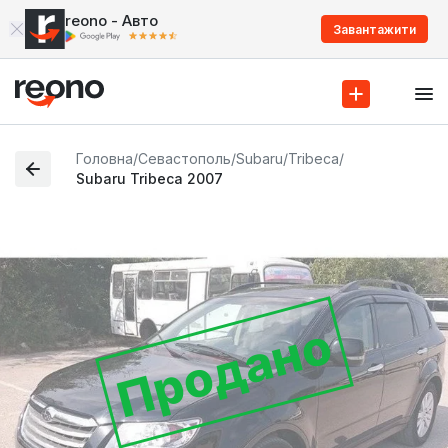
reono - Авто
Завантажити
Головна
/
Севастополь
/
Subaru
/
Tribeca
/
Subaru Tribeca 2007
Продано