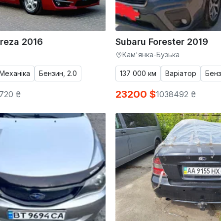
reza 2016
Subaru Forester 2019
Кам'янка-Бузька
Механіка
Бензин, 2.0
137 000 км
Варіатор
Бенз
23200 $
720 ₴
1038492 ₴