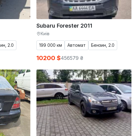
Subaru Forester 2011
Київ
ин, 2.0
199 000 км
Автомат
Бензин, 2.0
10200 $
456579 ₴