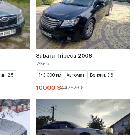
Subaru Tribeca 2008
Київ
ин, 2.5
143 000 км
Автомат
Бензин, 3.6
10000 $
447626 ₴