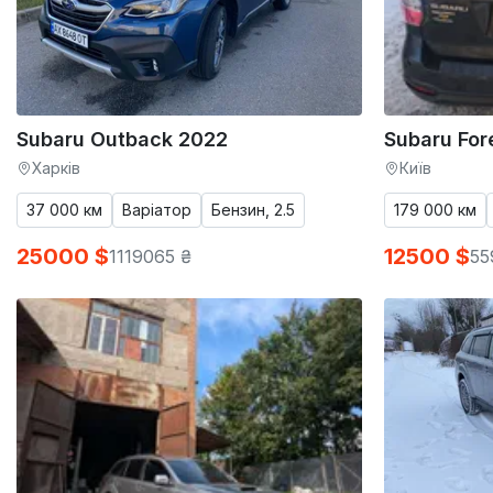
Subaru Outback 2022
Subaru For
Харків
Київ
37 000 км
Варіатор
Бензин, 2.5
179 000 км
25000 $
12500 $
1119065 ₴
55