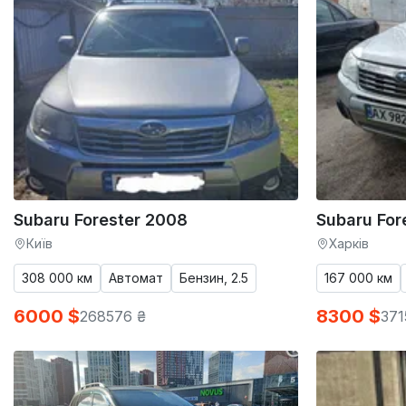
Subaru Forester 2008
Subaru For
Київ
Харків
308 000 км
Автомат
Бензин, 2.5
167 000 км
6000 $
8300 $
268576 ₴
371