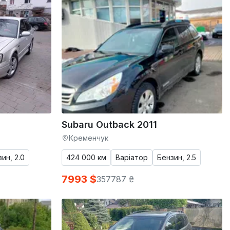
Subaru Outback 2011
Кременчук
ин, 2.0
424 000 км
Варіатор
Бензин, 2.5
7993 $
357787 ₴