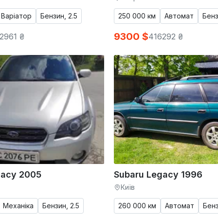
Варіатор
Бензин, 2.5
250 000 км
Автомат
Бенз
9300 $
2961 ₴
416292 ₴
gacy 2005
Subaru Legacy 1996
Київ
Механіка
Бензин, 2.5
260 000 км
Автомат
Бенз