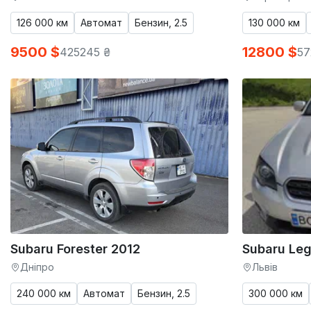
126 000 км
Автомат
Бензин, 2.5
130 000 км
9500 $
12800 $
425245 ₴
57
Subaru Forester 2012
Subaru Le
Дніпро
Львів
240 000 км
Автомат
Бензин, 2.5
300 000 км