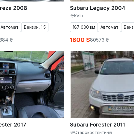
preza 2008
Subaru Legacy 2004
Київ
Автомат
Бензин, 1.5
187 000 км
Автомат
Бенз
1800 $
384 ₴
80573 ₴
ester 2017
Subaru Forester 2011
Старокостянтинів