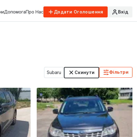
ни
Допомога
Про Нас
Додати Оголошення
Вхід
Фільтри
Subaru
Скинути