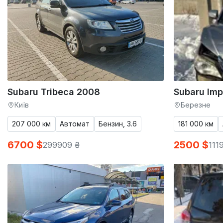
Subaru Tribeca 2008
Subaru Im
Київ
Березне
207 000 км
Автомат
Бензин, 3.6
181 000 км
6700 $
2500 $
299909 ₴
111