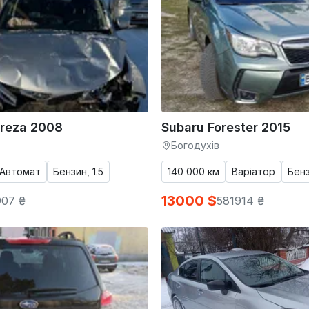
preza 2008
Subaru Forester 2015
Богодухів
Автомат
Бензин, 1.5
140 000 км
Варіатор
Бенз
13000 $
907 ₴
581914 ₴