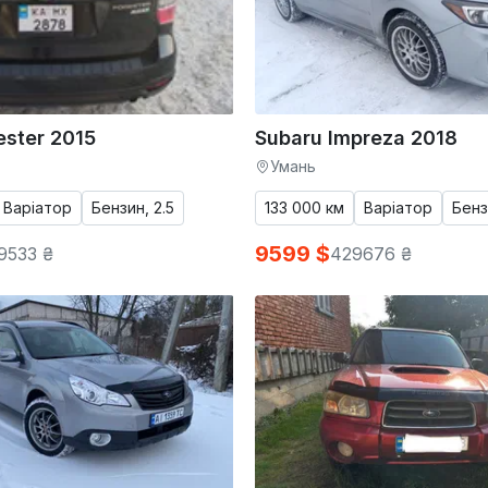
ester 2015
Subaru Impreza 2018
Умань
Варіатор
Бензин, 2.5
133 000 км
Варіатор
Бенз
9599 $
9533 ₴
429676 ₴