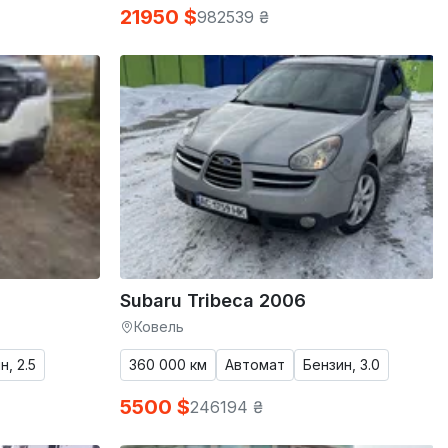
21950 $
982539 ₴
Subaru Tribeca 2006
Ковель
н, 2.5
360 000 км
Автомат
Бензин, 3.0
5500 $
246194 ₴