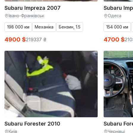
Subaru Impreza 2007
Subaru Im
Івано-Франківськ
Одеса
198 000 км
Механіка
Бензин, 1.5
154 000 км
4900 $
4700 $
219337 ₴
210
Subaru Forester 2010
Subaru For
Київ
Чернівці