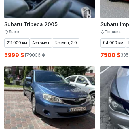
Subaru Tribeca 2005
Subaru Imp
Львів
Піщанка
211 000 км
Автомат
Бензин, 3.0
94 000 км
3999 $
7500 $
179006 ₴
335