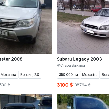
ester 2008
Subaru Legacy 2003
Стара Вижівка
Механіка
Бензин, 2.0
350 000 км
Механіка
Бенз
3100 $
530 ₴
138764 ₴