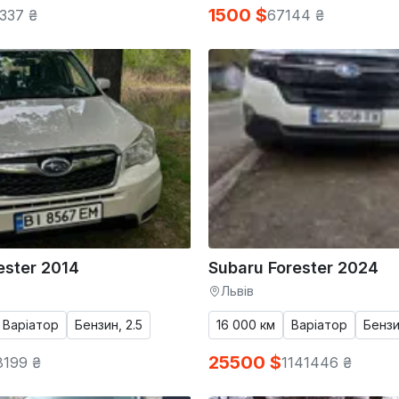
1500 $
337 ₴
67144 ₴
ester 2014
Subaru Forester 2024
Львів
Варіатор
Бензин, 2.5
16 000 км
Варіатор
Бензи
25500 $
8199 ₴
1141446 ₴