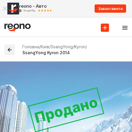
reono - Авто
Завантажити
Головна
/
Київ
/
SsangYong
/
Kyron
/
SsangYong Kyron 2014
Продано