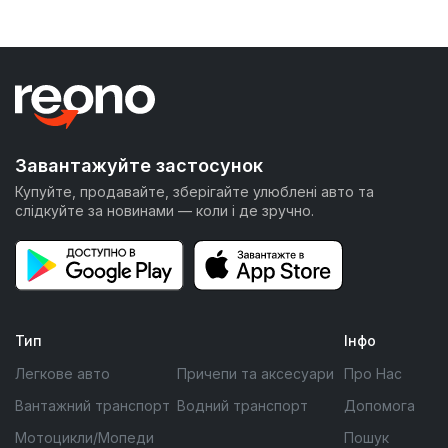
Завантажуйте застосунок
Купуйте, продавайте, зберігайте улюблені авто та
слідкуйте за новинами — коли і де зручно.
Тип
Інфо
Легкове авто
Причепи та аксесуари
Про Нас
Вантажний транспорт
Водний транспорт
Допомога
Мотоцикли/Мопеди
Пошук