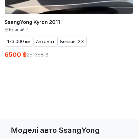
SsangYong Kyron 2011
Кривий Ріг
173 000 км
Автомат
Бензин, 2.3
6500 $
291398 ₴
Моделі авто SsangYong