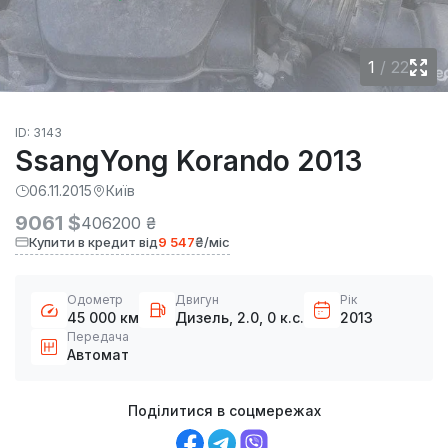
1
/
22
ID: 3143
SsangYong Korando 2013
06.11.2015
Київ
9061 $
406200 ₴
Купити в кредит від
9 547
₴/міс
Одометр
Двигун
Рік
45 000 км
Дизель, 2.0, 0 к.с.
2013
Передача
Автомат
Поділитися в соцмережах