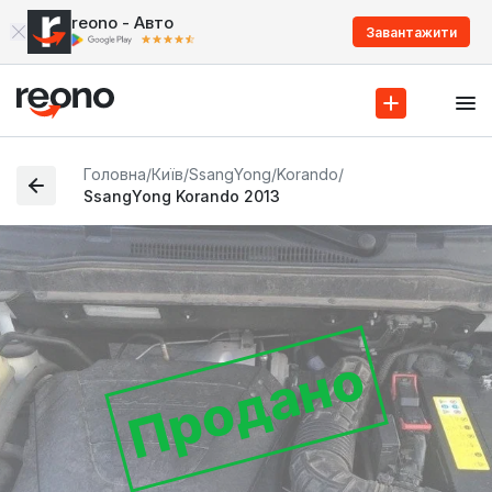
reono - Авто
Завантажити
Головна
/
Київ
/
SsangYong
/
Korando
/
SsangYong Korando 2013
Продано