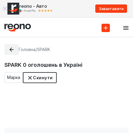
reono - Авто
Завантажити
Головна
/
SPARK
SPARK
0
оголошень в Україні
Марка
Скинути