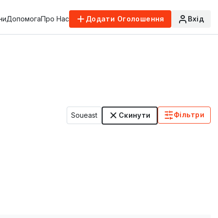
ни
Допомога
Про Нас
Додати Оголошення
Вхід
Фільтри
Soueast
Скинути