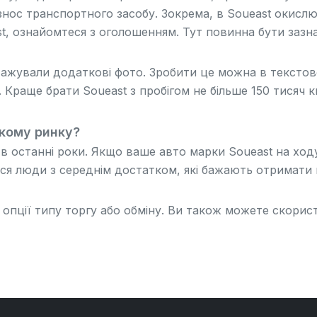
 знос транспортного засобу. Зокрема, в Soueast окисл
t, ознайомтеся з оголошенням. Тут повинна бути зазна
ажували додаткові фото. Зробити це можна в текстово
. Краще брати Soueast з пробігом не більше 150 тисяч
ькому ринку?
 в останні роки. Якщо ваше авто марки Soueast на ходу
я люди з середнім достатком, які бажають отримати п
і опції типу торгу або обміну. Ви також можете скор