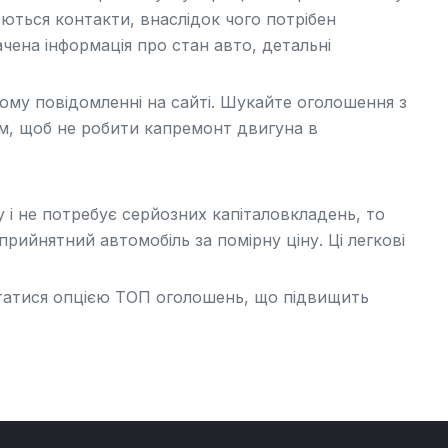
юються контакти, внаслідок чого потрібен
чена інформація про стан авто, детальні
му повідомленні на сайті. Шукайте оголошення з
 км, щоб не робити капремонт двигуна в
 і не потребує серйозних капіталовкладень, то
рийнятний автомобіль за помірну ціну. Ці
легкові
истатися опцією ТОП оголошень, що підвищить