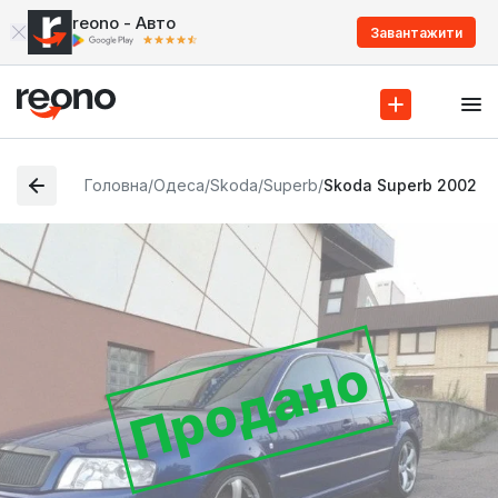
reono - Авто
Завантажити
Головна
/
Одеса
/
Skoda
/
Superb
/
Skoda Superb 2002
Продано