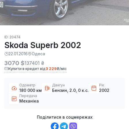
ID: 20474
Skoda Superb 2002
22.01.2016
Одеса
3070 $
137401 ₴
Купити в кредит від
3 229
₴/міс
Одометр
Двигун
Рік
180 000 км
Бензин, 2.0, 0 к.с.
2002
Передача
Механіка
Поділитися в соцмережах