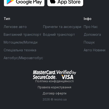
Тип
Інфо
Легкове авто
Причепи та аксесуари
Про Нас
Вантажний транспорт
Водний транспорт
Допомога
Мотоцикли/Мопеди
Пошук
Спеціальна техніка
Авто Новини
Автобус/Мікроавтобус
Політика конфіденційності
Правила користування
Договір оферти
2026 © reono.ua