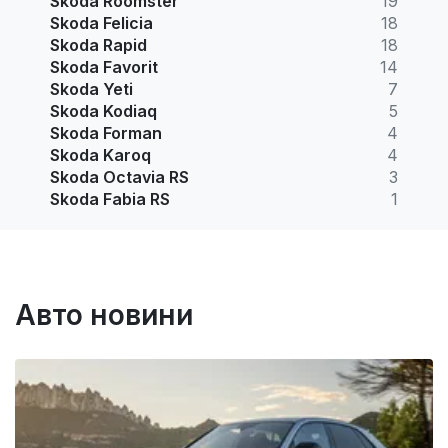
Skoda Roomster
19
Skoda Felicia
18
Skoda Rapid
18
Skoda Favorit
14
Skoda Yeti
7
Skoda Kodiaq
5
Skoda Forman
4
Skoda Karoq
4
Skoda Octavia RS
3
Skoda Fabia RS
1
Авто новини