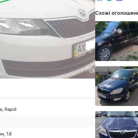
Схожі оголошен
a, Rapid
н, 1.6