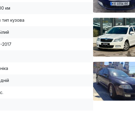
00 км
й тип кузова
Білий
2-2017
ніка
дній
с.