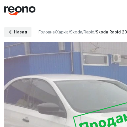
Назад
Головна
/
Харків
/
Skoda
/
Rapid
/
Skoda Rapid 20
Прода