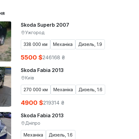
ня
Skoda Superb 2007
Ужгород
338 000 км
Механіка
Дизель, 1.9
5500 $
246168 ₴
Skoda Fabia 2013
Київ
270 000 км
Механіка
Дизель, 1.6
4900 $
219314 ₴
Skoda Fabia 2013
Дніпро
Механіка
Дизель, 1.6