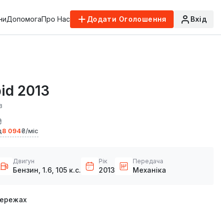
ни
Допомога
Про Нас
Додати Оголошення
Вхід
id 2013
в
₴
д
8 094
₴/міс
Двигун
Рік
Передача
Бензин, 1.6, 105 к.с.
2013
Механіка
мережах