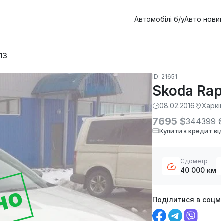
Автомобілі б/у
Авто нови
13
ID: 21651
Skoda Rap
08.02.2016
Харкі
7695 $
344399 
Купити в кредит ві
Одометр
40 000 км
но
Поділитися в соц