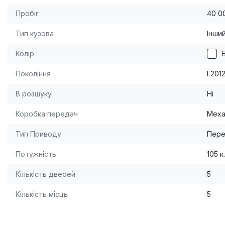
Пробіг
40 0
Тип кузова
Інши
Колір
Покоління
I 201
В розшуку
Ні
Коробка передач
Меха
Тип Приводу
Пере
Потужність
105 к.
Кількість дверей
5
Кількість місць
5