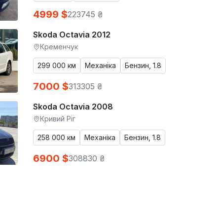
4999 $
223745 ₴
Skoda Octavia 2012
Кременчук
299 000 км
Механіка
Бензин, 1.8
7000 $
313305 ₴
Skoda Octavia 2008
Кривий Ріг
258 000 км
Механіка
Бензин, 1.8
6900 $
308830 ₴