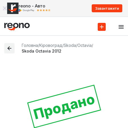
reono - Авто
Завантажити
Головна
/
Кіровоград
/
Skoda
/
Octavia
/
Skoda Octavia 2012
Продано