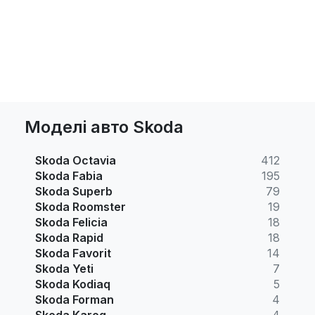
Моделі авто Skoda
Skoda Octavia
412
Skoda Fabia
195
Skoda Superb
79
Skoda Roomster
19
Skoda Felicia
18
Skoda Rapid
18
Skoda Favorit
14
Skoda Yeti
7
Skoda Kodiaq
5
Skoda Forman
4
Skoda Karoq
4