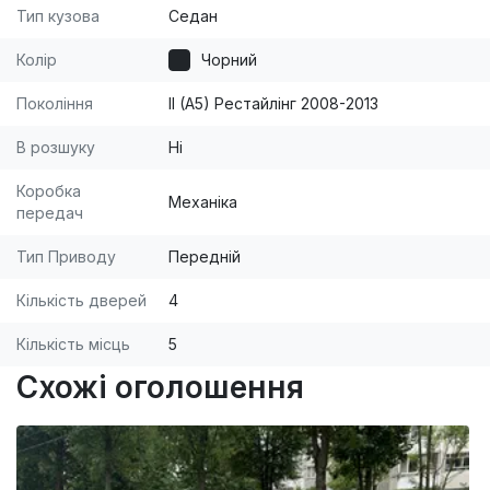
технологіями. [br] [br]Компанія АВТОСТАР
Тип кузова
Седан
пропонує варіанти обміну автомобіля (Trade-In).
Колір
Чорний
[br]Також ми забезпечуємо повний юридичний
супровід (за необхідності). [br]Телефонуйте, з
Покоління
II (A5) Рестайлінг 2008-2013
радістю відповімо на всі запитання!
В розшуку
Ні
Коробка
Механіка
передач
Тип Приводу
Передній
Кількість дверей
4
Кількість місць
5
Схожі оголошення