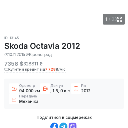
1
/
23
ID: 13145
Skoda Octavia 2012
10.11.2015
Кіровоград
7358 $
328811 ₴
Купити в кредит від
7 728
₴/міс
Одометр
Двигун
Рік
94 000 км
, 1.8, 0 к.с.
2012
Передача
Механіка
Поділитися в соцмережах