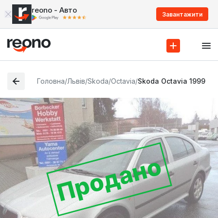
reono - Авто
Завантажити
Головна
/
Львів
/
Skoda
/
Octavia
/
Skoda Octavia 1999
Продано