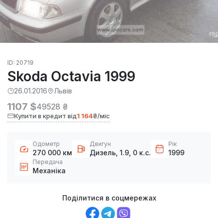
ID: 20719
Skoda Octavia 1999
26.01.2016
Львів
1107 $
49528 ₴
Купити в кредит від
1 164
₴/міс
Одометр
Двигун
Рік
270 000 км
Дизель, 1.9, 0 к.с.
1999
Передача
Механіка
Поділитися в соцмережах