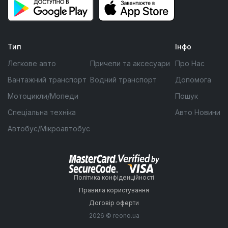
Тип
Інфо
Легкове авто
Причепи та аксесуари
Про Нас
Вантажний транспорт
Водний транспорт
Допомога
Мотоцикли/Мопеди
Пошук
Спеціальна техніка
Авто Новини
Автобус/Мікроавтобус
Політика конфіденційності
Правила користування
Договір оферти
2026 © reono.ua