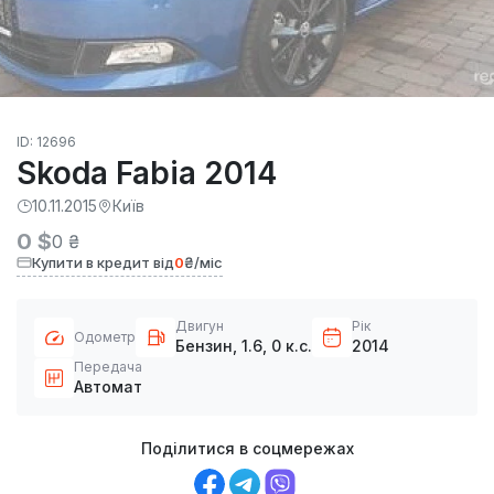
ID: 12696
Skoda Fabia 2014
10.11.2015
Київ
0 $
0 ₴
Купити в кредит від
0
₴/міс
Двигун
Рік
Одометр
Бензин, 1.6, 0 к.с.
2014
Передача
Автомат
Поділитися в соцмережах