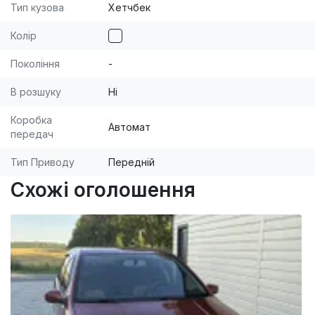
подобрать цвет и комплектацию. Работаем с
Тип кузова
Хетчбек
физическими так и с юридическими лицами. [br]
Колір
[br]Доставка в любую точку Украины - бесплатно!
[br] [br]Дарим подарки каждому покупателю. [br]
Покоління
-
[br]Детальную информацию уточняйте у
В розшуку
Ні
менеджеров по указанным телефонам
Коробка
Автомат
передач
Тип Приводу
Передній
Схожі оголошення