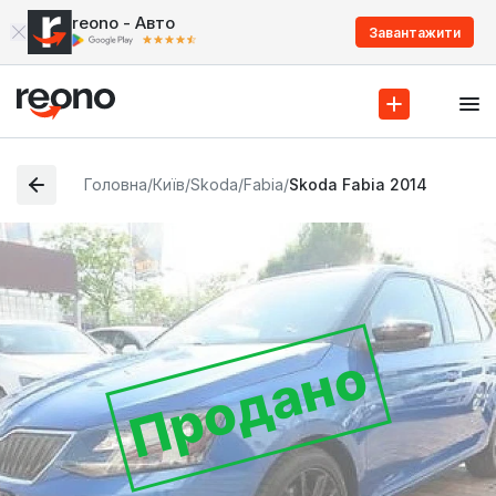
reono - Авто
Завантажити
Головна
/
Київ
/
Skoda
/
Fabia
/
Skoda Fabia 2014
Продано