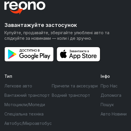
Завантажуйте застосунок
Купуйте, продавайте, зберігайте улюблені авто та
слідкуйте за новинами — коли і де зручно.
Тип
Інфо
Легкове авто
Причепи та аксесуари
Про Нас
Вантажний транспорт
Водний транспорт
Допомога
Мотоцикли/Мопеди
Пошук
Спеціальна техніка
Авто Новини
Автобус/Мікроавтобус