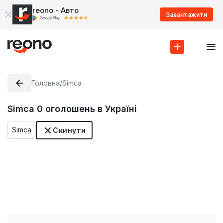
reono - Авто
Завантажити
Головна
/
Simca
Simca
0
оголошень в Україні
Simca
Скинути