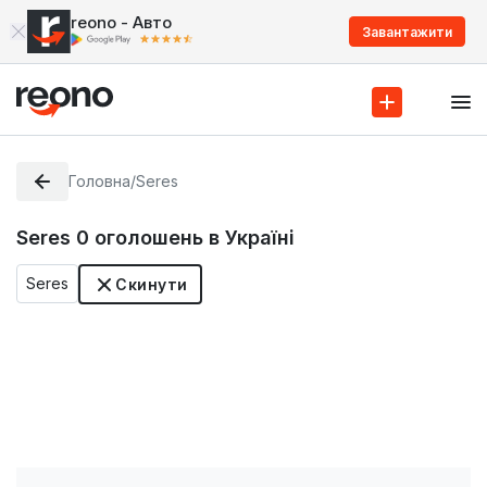
reono - Авто
Завантажити
Головна
/
Seres
Seres
0
оголошень в Україні
Seres
Скинути