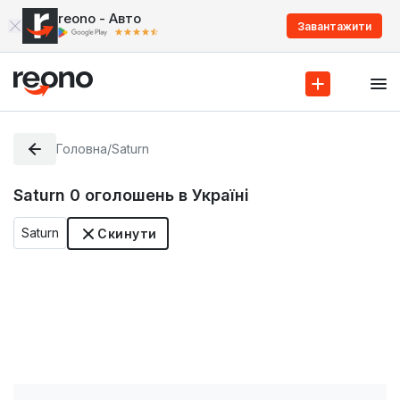
reono - Авто
Завантажити
Головна
/
Saturn
Saturn
0
оголошень в Україні
Saturn
Скинути