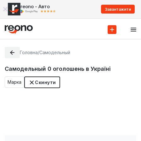
reono - Авто
Завантажити
Головна
/
Самодельный
Самодельный
0
оголошень в Україні
Марка
Скинути