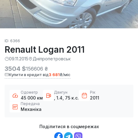
ID: 6366
Renault Logan 2011
09.11.2015
Дніпропетровськ
3504 $
156606 ₴
Купити в кредит від
3 681
₴/міс
Одометр
Двигун
Рік
45 000 км
, 1.4, 75 к.с.
2011
Передача
Механіка
Поділитися в соцмережах