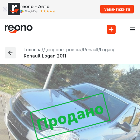
reono - Авто
Завантажити
Головна
/
Дніпропетровськ
/
Renault
/
Logan
/
Renault Logan 2011
Продано