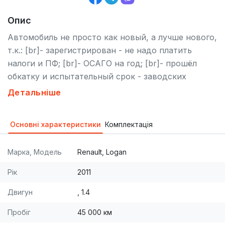
Опис
Автомобиль не просто как новый, а лучше нового,
т.к.: [br]- зарегистрирован - не надо платить
налоги и ПФ; [br]- ОСАГО на год; [br]- прошёл
обкатку и испытательный срок - заводских
изъянов не выявлено; [br]- сделана полная
Детальніше
антикоррозийная обработка кузова; [br]-
установлена защита двигателя; [br]- установлена
Основні характеристики
Комплектація
сигнализация Sheriff с обратной связью; [br]-
затонирован фирменной тонировкой Llumar по
Марка, Модель
Renault, Logan
Евростандартам; [br]- установлена магнитола
Pioneer с USB, CD MP-3, AUX, RDS-radio; [br]-
Рік
2011
проведено полное сервисное ТО, делать ничего
Двигун
, 1.4
не надо ближайшие 15 тыс.; [br]Состояние авто
идеальное, не требует ни каких вложений - будете
Пробіг
45 000 км
только кататься и заправлять. [br]Logan -