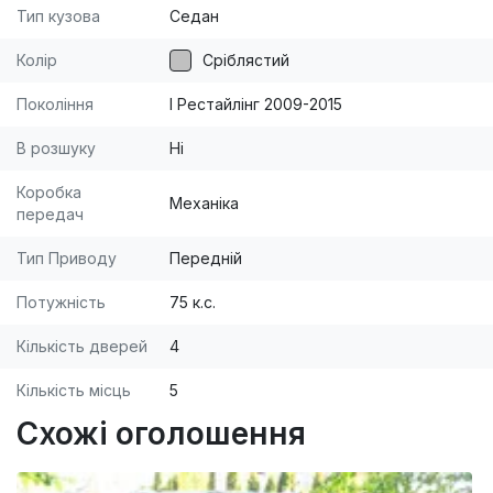
идеальный автомобиль для наших дорог и
Тип кузова
Седан
бюджета. Экономичный и недорогой в
Колір
Сріблястий
обслуживании. Просторный салон и огромный
багажник, то что надо для семьи и дальних
Покоління
I Рестайлінг 2009-2015
поездок. [br]Авто эксплуатируется с 11 года, по
В розшуку
Ні
ТП 10. [br]Звоните, приезжайте смотрите -
останетесь довольны. [br]Реальному Покупателю
Коробка
Механіка
передач
торг у авто.
Тип Приводу
Передній
Потужність
75 к.с.
Кількість дверей
4
Кількість місць
5
Схожі оголошення