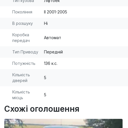
Тип кузова
Ліфтбек
Покоління
II 2001-2005
В розшуку
Ні
Коробка
Автомат
передач
Тип Приводу
Передній
Потужність
136 к.с.
Кількість
5
дверей
Кількість
5
місць
Схожі оголошення