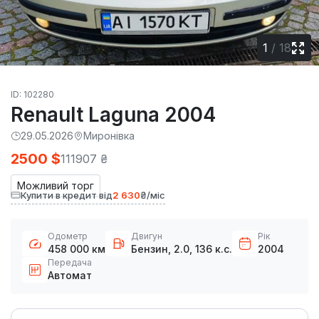
1
/
18
ID: 102280
Renault Laguna 2004
29.05.2026
Миронівка
2500 $
111907 ₴
Можливий торг
Купити в кредит від
2 630
₴/міс
Одометр
Двигун
Рік
458 000 км
Бензин, 2.0, 136 к.с.
2004
Передача
Автомат