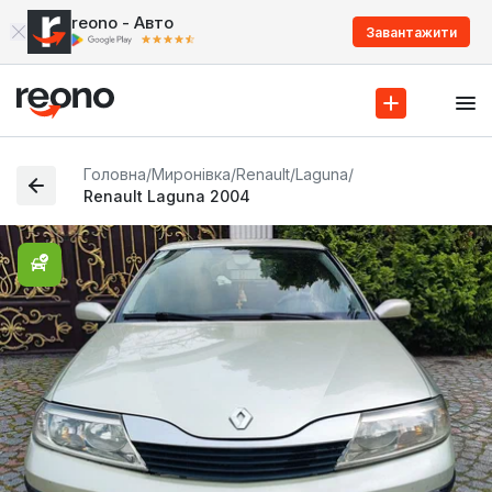
reono - Авто
Завантажити
Головна
/
Миронівка
/
Renault
/
Laguna
/
Renault Laguna 2004