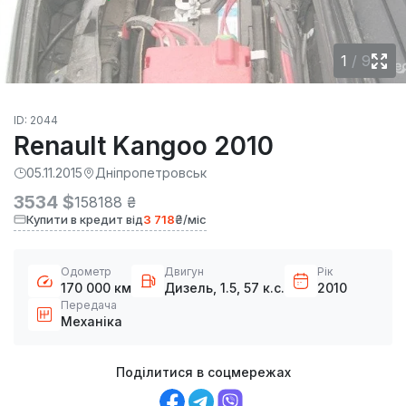
1
/
9
ID: 2044
Renault Kangoo 2010
05.11.2015
Дніпропетровськ
3534 $
158188 ₴
Купити в кредит від
3 718
₴/міс
Одометр
Двигун
Рік
170 000 км
Дизель, 1.5, 57 к.с.
2010
Передача
Механіка
Поділитися в соцмережах