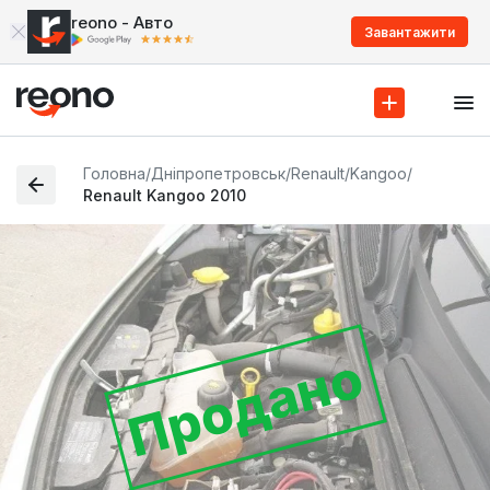
reono - Авто
Завантажити
Головна
/
Дніпропетровськ
/
Renault
/
Kangoo
/
Renault Kangoo 2010
Продано