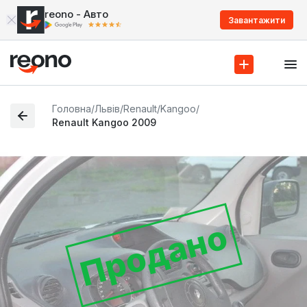
reono - Авто
Завантажити
Головна
/
Львів
/
Renault
/
Kangoo
/
Renault Kangoo 2009
Продано