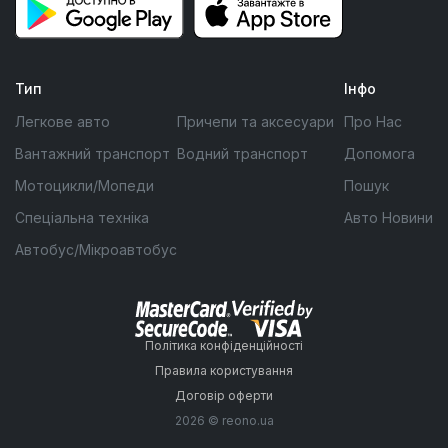
Тип
Інфо
Легкове авто
Причепи та аксесуари
Про Нас
Вантажний транспорт
Водний транспорт
Допомога
Мотоцикли/Мопеди
Пошук
Спеціальна техніка
Авто Новини
Автобус/Мікроавтобус
Політика конфіденційності
Правила користування
Договір оферти
2026 © reono.ua