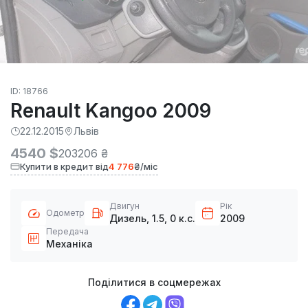
ID: 18766
Renault Kangoo 2009
22.12.2015
Львів
4540 $
203206 ₴
Купити в кредит від
4 776
₴/міс
Двигун
Рік
Одометр
Дизель, 1.5, 0 к.с.
2009
Передача
Механіка
Поділитися в соцмережах